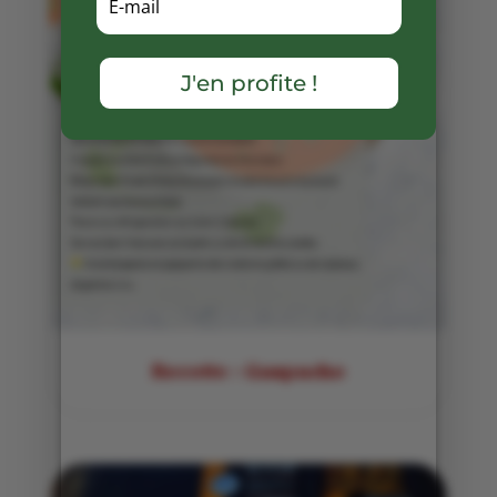
J'en profite !
Recette : Gaspacho