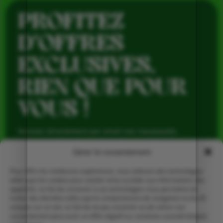
PROFITEZ
D’OFFRES
EXCLUSIVES,
RIEN QUE POUR
VOUS !
Recevez directement par email nos nouveautés,
avantages réservés aux abonnés et produits de saison,
pour profiter du meilleur de la Ferme de Vialard tout au
Gérer le consentement
long de l’année.
Pour offrir les meilleures expériences, nous utilisons des technologies
telles que les cookies pour stocker et/ou accéder aux informations des
appareils. Le fait de consentir à ces technologies nous permettra de
traiter des données telles que le comportement de navigation ou les ID
uniques sur ce site. Le fait de ne pas consentir ou de retirer son
consentement peut avoir un effet négatif sur certaines caractéristiques