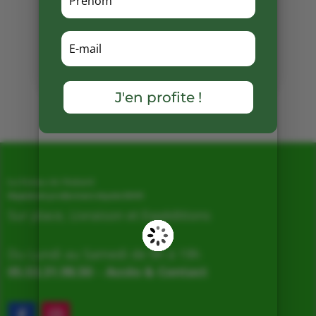
Partager
sur
Facebook
J'en profite !
Mots clés :
La Ferme de Vialard
Magasin de producteurs depuis 2005
Sur place, Livraison et Expéditions
Du Lundi au Samedi de 9h à 19h
05.53.31.98.50
–
Accès & Contact