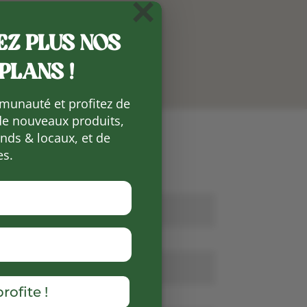
×
Z PLUS NOS
PLANS !
munauté et profitez de
de nouveaux produits,
ds & locaux, et de
mail
es.
rofite !