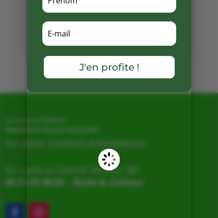
Partager
sur
Facebook
Mots clés :
J'en profite !
La Ferme de Vialard
Magasin de producteurs depuis 2005
Sur place, Livraison et Expéditions
Du Lundi au Samedi de 9h à 19h
05.53.31.98.50
–
Accès & Contact