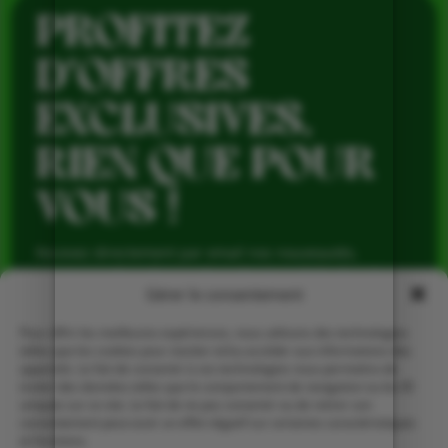
PROFITEZ
D’OFFRES
EXCLUSIVES,
RIEN QUE POUR
VOUS !
Recevez directement par email nos nouveautés,
avantages réservés aux abonnés et produits de saison,
pour profiter du meilleur de la Ferme de Vialard tout au
Gérer le consentement
long de l’année.
Pour offrir les meilleures expériences, nous utilisons des technologies
telles que les cookies pour stocker et/ou accéder aux informations des
appareils. Le fait de consentir à ces technologies nous permettra de
traiter des données telles que le comportement de navigation ou les ID
uniques sur ce site. Le fait de ne pas consentir ou de retirer son
consentement peut avoir un effet négatif sur certaines caractéristiques
et fonctions.