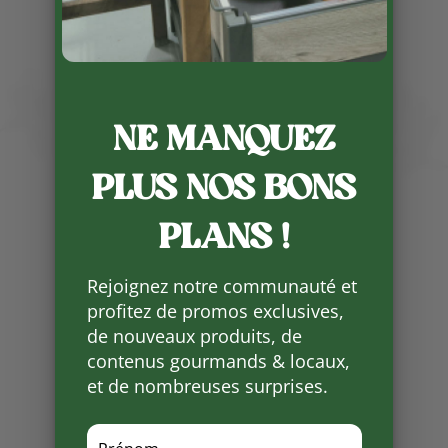
NE MANQUEZ
PLUS NOS BONS
PLANS !
Publié le 10 12 2024
Rejoignez notre communauté et
Voici les prochaines animations
de Noël proposées par nos
profitez de promos exclusives,
producteurs à la Ferme de
de nouveaux produits, de
Vialard.
contenus gourmands & locaux,
et de nombreuses surprises.
Moment découverte, idées pour
vos repas, de conseils et de
cadeaux …