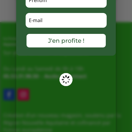
Mots clés :
J'en profite !
La Ferme de Vialard
Magasin de producteurs depuis 2005
Sur place, Livraison et Expéditions
Du Lundi au Samedi de 9h à 19h
05.53.31.98.50
–
Accès & Contact
Création d’un nouveau magasin, soutenu par la
Région Nouvelle Aquitaine et cofinancé par
l’Union européenne