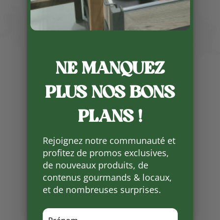
NE MANQUEZ
Publié le 21 11 2024
PLUS NOS BONS
Tous les week-ends jusqu’au fêtes
de fin d’année nos producteurs
PLANS !
animeront leurs produits pour
des idées repas, des idées
cadeaux mais aussi (re)découvrir
Rejoignez notre communauté et
leurs produits.
profitez de promos exclusives,
de nouveaux produits, de
contenus gourmands & locaux,
Partager
et de nombreuses surprises.
sur
Facebook