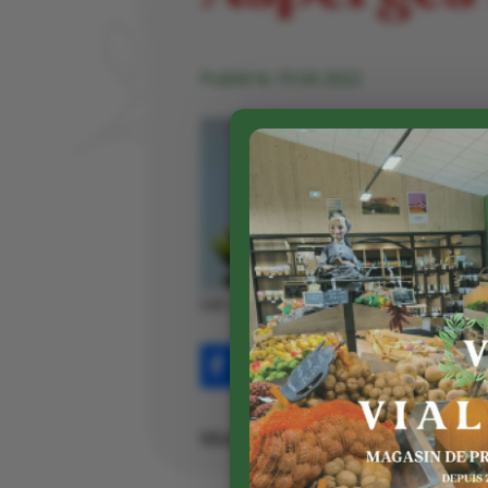
Publié le 19 04 2022
Les asperges blanches et vertes son
Partager sur Facebook
Mots clés :
Arthur Galinat
|
asp