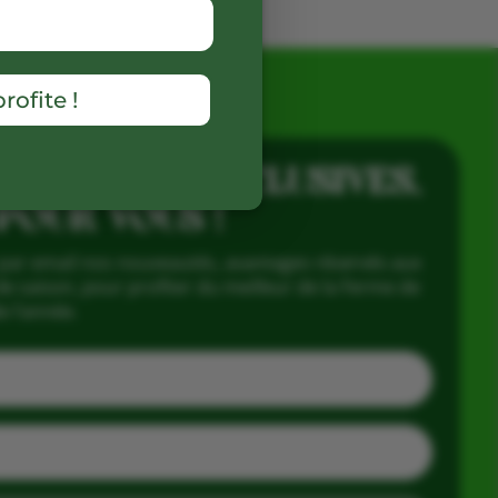
rofite !
 D’OFFRES EXCLUSIVES,
 POUR VOUS !
par email nos nouveautés, avantages réservés aux
e saison, pour profiter du meilleur de la Ferme de
e l’année.