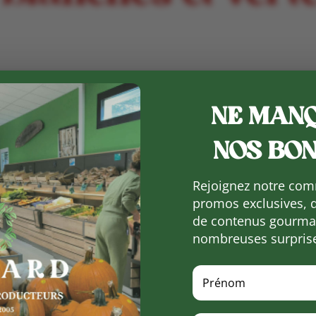
NE MANQ
NOS BON
Rejoignez notre com
t enfin arrivées à la Ferme de Vialard
promos exclusives, 
de contenus gourman
nombreuses surpris
erges
|
Earl ferme de Vialard
|
ferme de vialard
|
ma