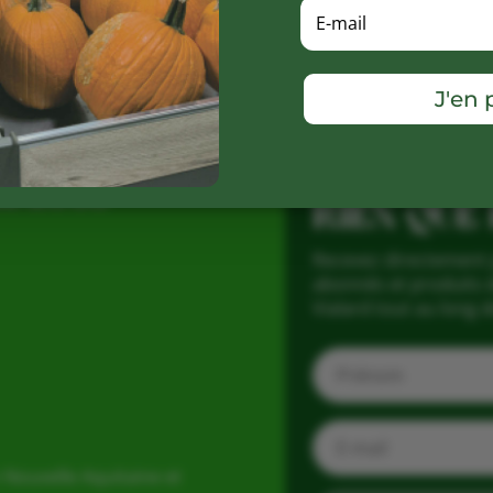
J'en p
PROFITEZ
is 2005
RIEN QUE
Recevez directement 
abonnés et produits d
Vialard tout au long d
 Nouvelle Aquitaine et