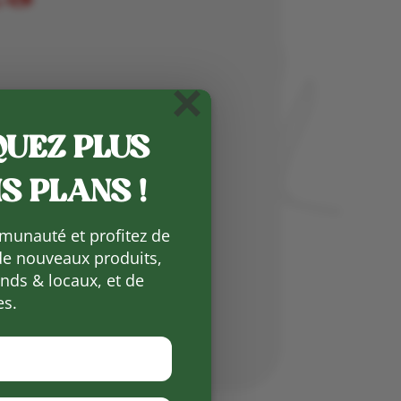
×
UEZ PLUS
S PLANS !
munauté et profitez de
de nouveaux produits,
ds & locaux, et de
es.
raîchers
|
Thierry Boyer