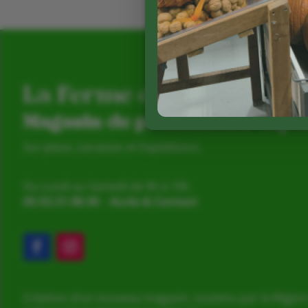
La Ferme de Vialard
Magasin de producteurs depu
Sur place, Livraison et Expéditions
Du Lundi au Samedi de 9h à 19h
05.53.31.98.50
–
Accès & Contact
Création d’un nouveau magasin, soutenu par la Région