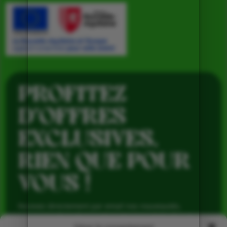
PROFITEZ
D’OFFRES
EXCLUSIVES,
RIEN QUE POUR
VOUS !
Recevez directement par email nos nouveautés,
avantages réservés aux abonnés et produits de saison,
pour profiter du meilleur de la Ferme de Vialard tout au