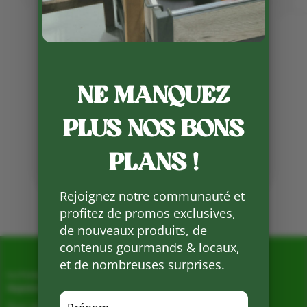
NE MANQUEZ
Publié le 11 12 2023
PLUS NOS BONS
Partager
sur
Facebook
PLANS !
Mots clés :
Rejoignez notre communauté et
profitez de promos exclusives,
de nouveaux produits, de
contenus gourmands & locaux,
et de nombreuses surprises.
La Ferme de Vialard
Magasin de producteurs depuis 2005