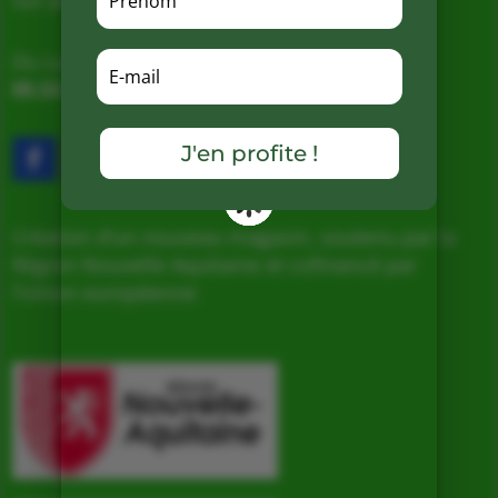
Sur place, Livraison et Expéditions
Du Lundi au Samedi de 9h à 19h
05.53.31.98.50
–
Accès & Contact
J'en profite !
Création d’un nouveau magasin, soutenu par la
Région Nouvelle Aquitaine et cofinancé par
l’Union européenne