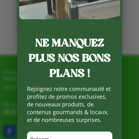
Partager
sur
Facebook
Mots clés :
NE MANQUEZ
PLUS NOS BONS
PLANS !
La Ferme de Vialard
Magasin de producteurs depuis 2005
Sur place, Livraison et Expéditions
Rejoignez notre communauté et
profitez de promos exclusives,
Du Lundi au Samedi de 9h à 19h
de nouveaux produits, de
05.53.31.98.50
–
Accès & Contact
contenus gourmands & locaux,
et de nombreuses surprises.