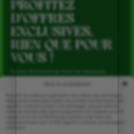
PROFITEZ
D’OFFRES
EXCLUSIVES,
RIEN QUE POUR
VOUS !
Recevez directement par email nos nouveautés,
avantages réservés aux abonnés et produits de saison,
pour profiter du meilleur de la Ferme de Vialard tout au
Gérer le consentement
long de l’année.
Pour offrir les meilleures expériences, nous utilisons des technologies
telles que les cookies pour stocker et/ou accéder aux informations des
appareils. Le fait de consentir à ces technologies nous permettra de
traiter des données telles que le comportement de navigation ou les ID
uniques sur ce site. Le fait de ne pas consentir ou de retirer son
consentement peut avoir un effet négatif sur certaines caractéristiques
et fonctions.