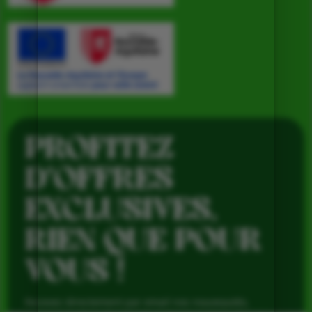
PROFITEZ
D’OFFRES
EXCLUSIVES,
RIEN QUE POUR
VOUS !
Recevez directement par email nos nouveautés,