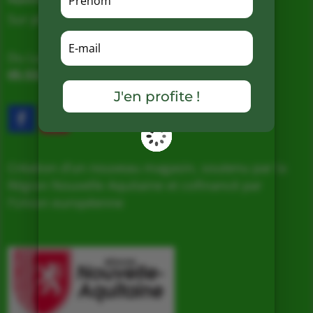
Magasin de producteurs depuis 2005
Sur place, Livraison et Expéditions
Du Lundi au Samedi de 9h à 19h
05.53.31.98.50
–
Accès & Contact
J'en profite !
Création d’un nouveau magasin, soutenu par la
Région Nouvelle Aquitaine et cofinancé par
l’Union européenne