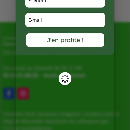
Mots clés :
J'en profite !
La Ferme de Vialard
Magasin de producteurs depuis 2005
Sur place, Livraison et Expéditions
Du Lundi au Samedi de 9h à 19h
05.53.31.98.50
–
Accès & Contact
Création d’un nouveau magasin, soutenu par la
Région Nouvelle Aquitaine et cofinancé par
l’Union européenne