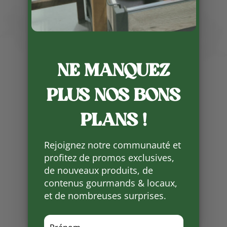
Publié le 30 04 2024
NE MANQUEZ
Pas de pain bio de la boulangerie
PLUS NOS BONS
Cantegrel ainsi que les plats
cuisinés de Sophie qui pprend un
PLANS !
peu de repos avant la saison.
RDV mardi 7 mai pour le pain vers
Rejoignez notre communauté et
16h et jeudi 9 mai pour les plats
profitez de promos exclusives,
cuisinés
de nouveaux produits, de
contenus gourmands & locaux,
Partager
et de nombreuses surprises.
sur
Facebook