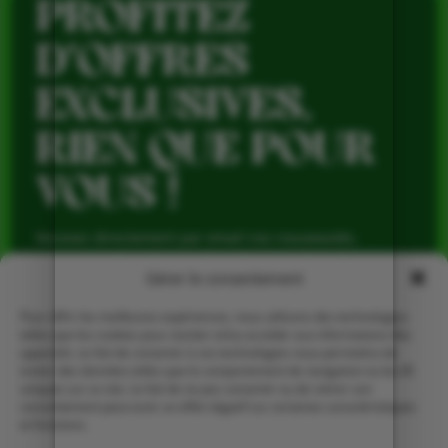
PROFITEZ
D’OFFRES
EXCLUSIVES,
RIEN QUE POUR
VOUS !
Recevez directement par email nos nouveautés,
avantages réservés aux abonnés et produits de saison,
pour profiter du meilleur de la Ferme de Vialard tout au
Gérer le consentement
long de l’année.
Pour offrir les meilleures expériences, nous utilisons des technologies
telles que les cookies pour stocker et/ou accéder aux informations des
appareils. Le fait de consentir à ces technologies nous permettra de
traiter des données telles que le comportement de navigation ou les ID
uniques sur ce site. Le fait de ne pas consentir ou de retirer son
consentement peut avoir un effet négatif sur certaines caractéristiques
et fonctions.