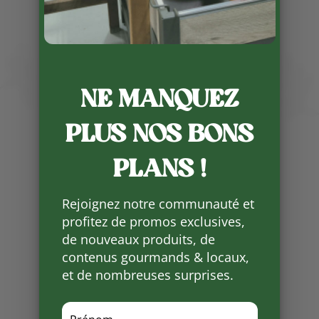
Publié le 3 12 2024
Le champagne Delabaye est
NE MANQUEZ
arrivé ce week-end à la Ferme de
Vialard .
PLUS NOS BONS
Nos amis champenois
reviendront le samedi 21
PLANS !
décembre pour une nouvelle
journée dégustation !
Rejoignez notre communauté et
profitez de promos exclusives,
Vous pouvez commander le
de nouveaux produits, de
champagne « Sélection » auprès
des salariés afin que vous
contenus gourmands & locaux,
puissiez le récupérer le 21
et de nombreuses surprises.
décembre .