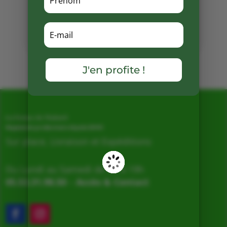
Partager
sur
Facebook
Mots clés :
J'en profite !
La Ferme de Vialard
Magasin de producteurs depuis 2005
Sur place, Livraison et Expéditions
Du Lundi au Samedi de 9h à 19h
05.53.31.98.50
–
Accès & Contact