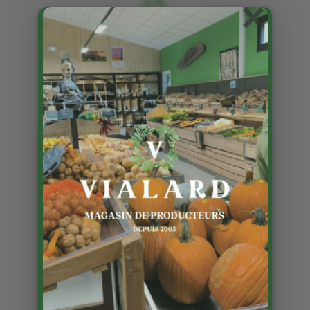
×
Champagne Delabaye