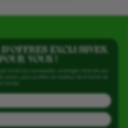
 D’OFFRES EXCLUSIVES,
 POUR VOUS !
par email nos nouveautés, avantages réservés aux
e saison, pour profiter du meilleur de la Ferme de
e l’année.