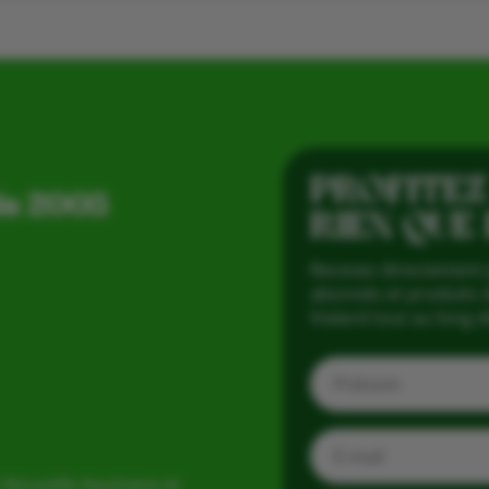
PROFITEZ
is 2005
RIEN QUE
Recevez directement 
abonnés et produits d
Vialard tout au long d
 Nouvelle Aquitaine et