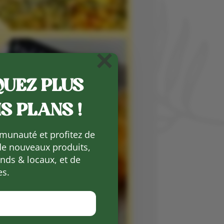
×
UEZ PLUS
S PLANS !
munauté et profitez de
de nouveaux produits,
ds & locaux, et de
es.