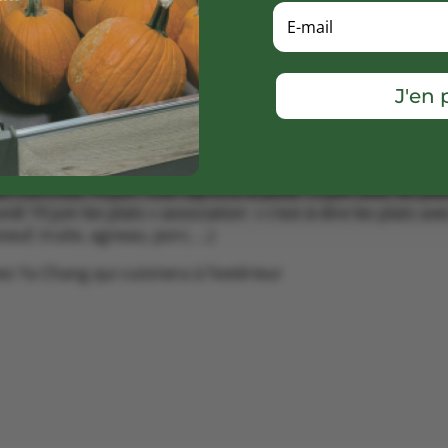
J'en p
 mercredi 14 juin ! Elle reprend le jeudi 15 juin avec les pla
ndi 19 juin les plats « association » c’est-à-dire les plats av
oeuf, truite, agneau, porc, …)
ez Ya Chang qui cuisinera à l’extérieur