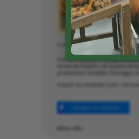
Publié le 30 05 2023
Sophie Shrek est en congés jusqu’au
Ferme de Vialard » et à partir du lu
producteurs (volailles, fromages, b
A partir du vendredi 2 juin, retrouv
Partager sur Facebook
Mots clés :