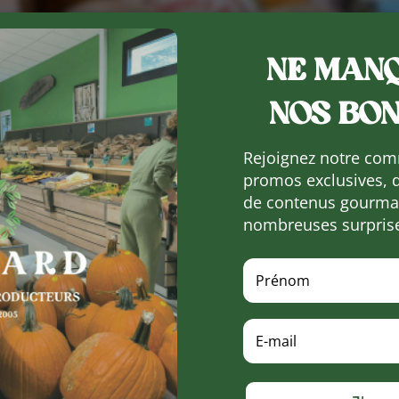
NE MANQ
NOS BON
Rejoignez notre com
promos exclusives, 
de contenus gourman
nombreuses surpris
redi à la boutique