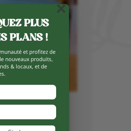
×
UEZ PLUS
S PLANS !
munauté et profitez de
de nouveaux produits,
ds & locaux, et de
es.