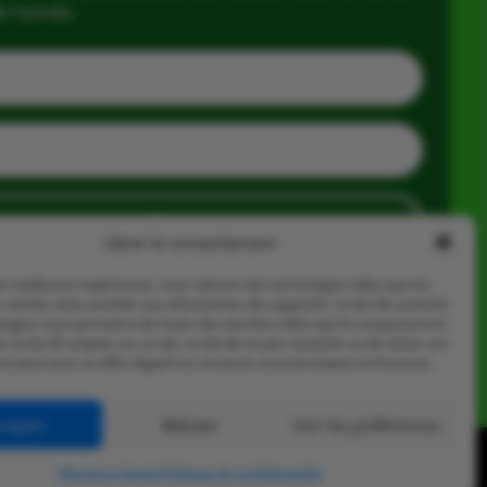
e l’année.
J'en profite
Gérer le consentement
les meilleures expériences, nous utilisons des technologies telles que les
 stocker et/ou accéder aux informations des appareils. Le fait de consentir
ologies nous permettra de traiter des données telles que le comportement
n ou les ID uniques sur ce site. Le fait de ne pas consentir ou de retirer son
 peut avoir un effet négatif sur certaines caractéristiques et fonctions.
cepter
Refuser
Voir les préférences
Mentions légales
Politique de confidentialité