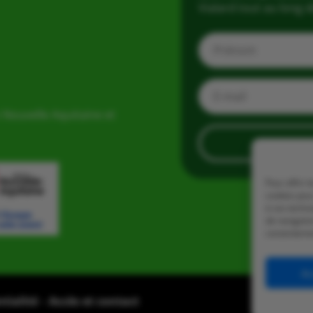
Vialard tout au long d
 Nouvelle Aquitaine et
Pour offrir 
cookies pour
à ces techn
de navigatio
consentement
Ac
ntialité
–
Accès et contact