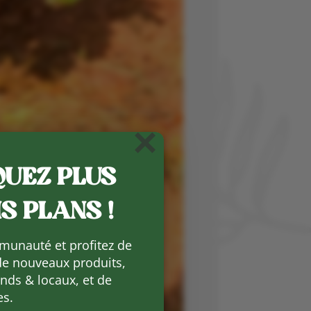
×
UEZ PLUS
S PLANS !
munauté et profitez de
de nouveaux produits,
ds & locaux, et de
es.