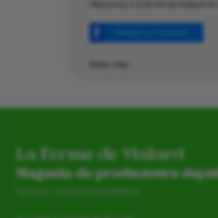
l’Abouriou à la ferme de Vialard e
Partager sur Facebook
Mots clés :
La Ferme de Vialard
Magasin de producteurs depu
Sur place, Livraison et Expéditions