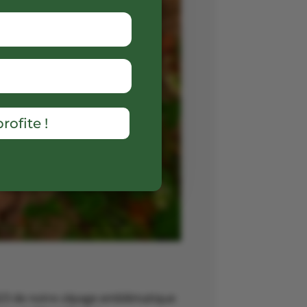
rofite !
 2023 de notre cépage emblématique