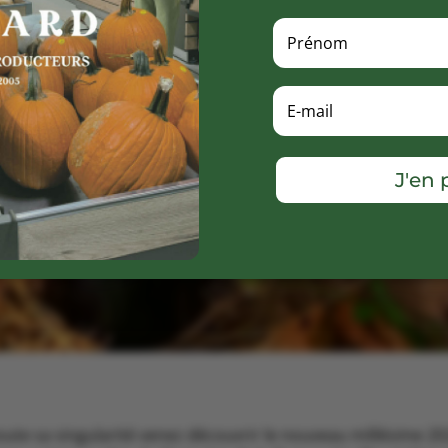
J'en p
toute sa singularité venez découvrir le nouveau millésime