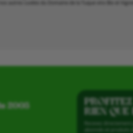
t nos autres cuvées du Domaine de la Tuque vins Bio et Vig
PROFITEZ
is 2005
RIEN QUE
Recevez directement 
abonnés et produits d