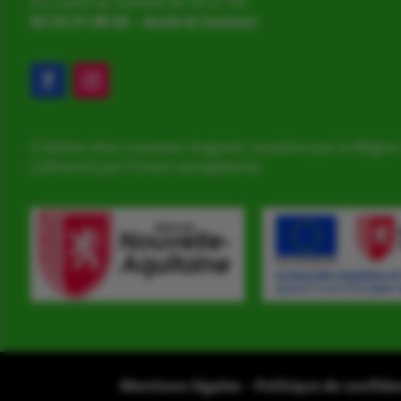
Du Lundi au Samedi de 9h à 19h
05.53.31.98.50
–
Accès & Contact
Création d’un nouveau magasin, soutenu par la Région
cofinancé par l’Union européenne
Mentions légales
–
Politique de confide