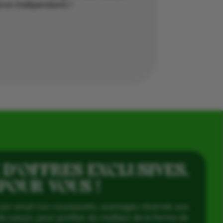
neron Indépendants !
 D’OFFRES EXCLUSIVES,
 POUR VOUS !
par email nos nouveautés, avantages réservés aux
e saison, pour profiter du meilleur de la Ferme de