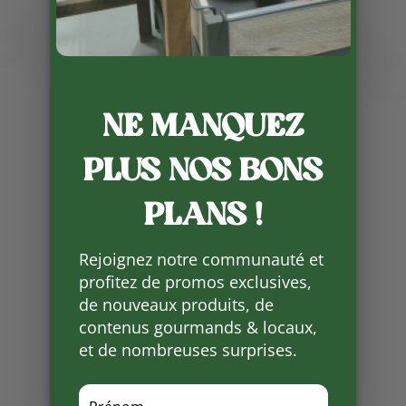
NE MANQUEZ
Publié le 8 04 2025
PLUS NOS BONS
Une suggestion de recette pour
Pâques incluant de l’épaule
PLANS !
d’agneau. N’hésitez pas à nous
contacter si vous souhaitez
Rejoignez notre communauté et
réserver de l’agneau en fonction
profitez de promos exclusives,
des disponibilités.
de nouveaux produits, de
contenus gourmands & locaux,
Partager
et de nombreuses surprises.
sur
Facebook