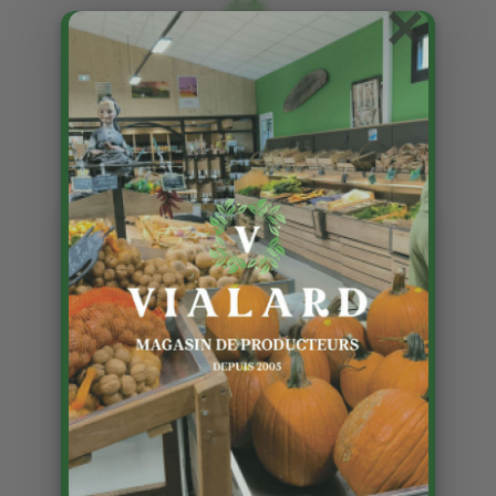
×
Épaule d’agneau: idée
recette