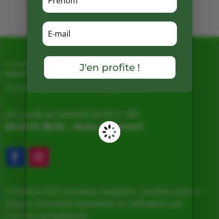
Mots clés :
J'en profite !
La Ferme de Vialard
Magasin de producteurs depuis 2005
Sur place, Livraison et Expéditions
Du Lundi au Samedi de 9h à 19h
05.53.31.98.50
–
Accès & Contact
Création d’un nouveau magasin, soutenu par la
Région Nouvelle Aquitaine et cofinancé par
l’Union européenne