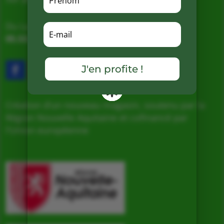
Du Lundi au Samedi de 9h à 19h
05.53.31.98.50
–
Accès & Contact
J'en profite !
Création d’un nouveau magasin, soutenu par la
Région Nouvelle Aquitaine et cofinancé par
l’Union européenne