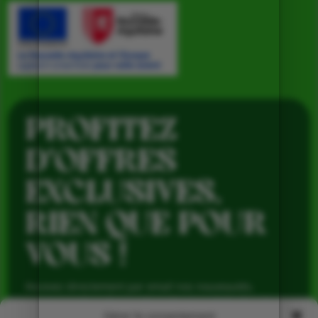
PROFITEZ
D’OFFRES
EXCLUSIVES,
RIEN QUE POUR
VOUS !
Recevez directement par email nos nouveautés,
avantages réservés aux abonnés et produits de saison,
pour profiter du meilleur de la Ferme de Vialard tout au
Gérer le consentement