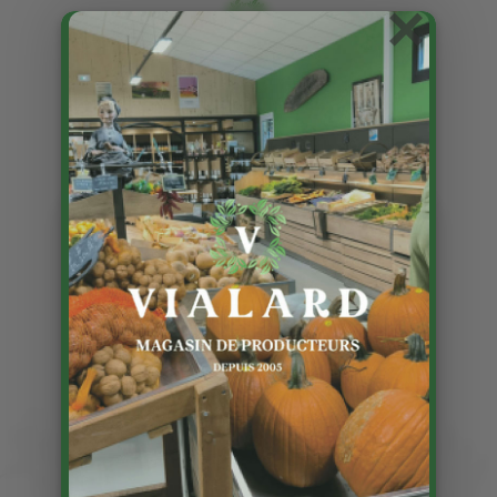
×
Epinards