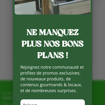
Publié le 22 10 2024
Cette semaine, l’Earl Ferme de
Vialard commence la récolte des
NE MANQUEZ
épinards .
PLUS NOS BONS
Partager
sur
Facebook
PLANS !
Mots clés :
Rejoignez notre communauté et
profitez de promos exclusives,
de nouveaux produits, de
contenus gourmands & locaux,
et de nombreuses surprises.
La Ferme de Vialard
Magasin de producteurs depuis 2005
Sur place, Livraison et Expéditions