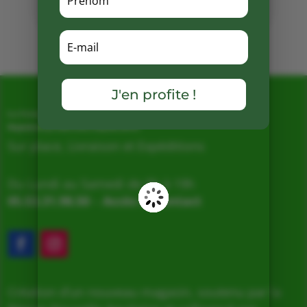
Mots clés :
J'en profite !
La Ferme de Vialard
Magasin de producteurs depuis 2005
Sur place, Livraison et Expéditions
Du Lundi au Samedi de 9h à 19h
05.53.31.98.50
–
Accès & Contact
Création d’un nouveau magasin, soutenu par la