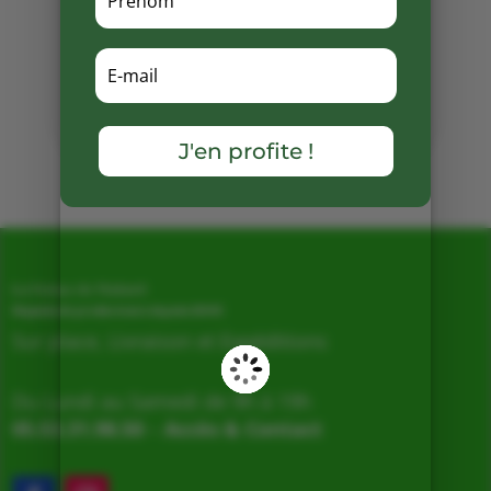
confitures est lancée ! 🍓🍯
Partager
sur
Facebook
J'en profite !
Mots clés :
La Ferme de Vialard
Magasin de producteurs depuis 2005
Sur place, Livraison et Expéditions
Du Lundi au Samedi de 9h à 19h
05.53.31.98.50
–
Accès & Contact