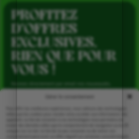
PROFITEZ
D’OFFRES
EXCLUSIVES,
RIEN QUE POUR
VOUS !
Recevez directement par email nos nouveautés,
avantages réservés aux abonnés et produits de saison,
pour profiter du meilleur de la Ferme de Vialard tout au
Gérer le consentement
long de l’année.
Pour offrir les meilleures expériences, nous utilisons des technologies
telles que les cookies pour stocker et/ou accéder aux informations des
appareils. Le fait de consentir à ces technologies nous permettra de
traiter des données telles que le comportement de navigation ou les ID
uniques sur ce site. Le fait de ne pas consentir ou de retirer son
consentement peut avoir un effet négatif sur certaines caractéristiques