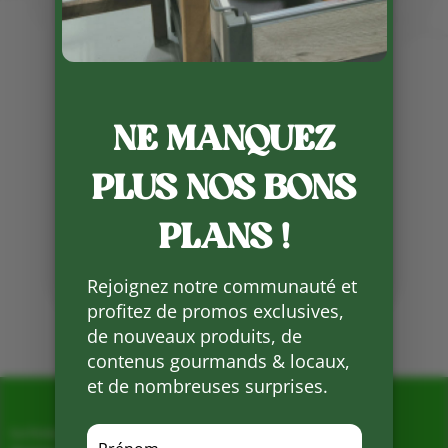
Fermé l’après-midi . Retrouvez
nos produits et services dès le
vendredi matin 9h ainsi que les
livraisons qui arrivent
habituellement le jeudi après-midi
.
NE MANQUEZ
Merci de votre compréhension .
PLUS NOS BONS
Partager
PLANS !
sur
Facebook
Rejoignez notre communauté et
profitez de promos exclusives,
Mots clés :
de nouveaux produits, de
contenus gourmands & locaux,
et de nombreuses surprises.
La Ferme de Vialard