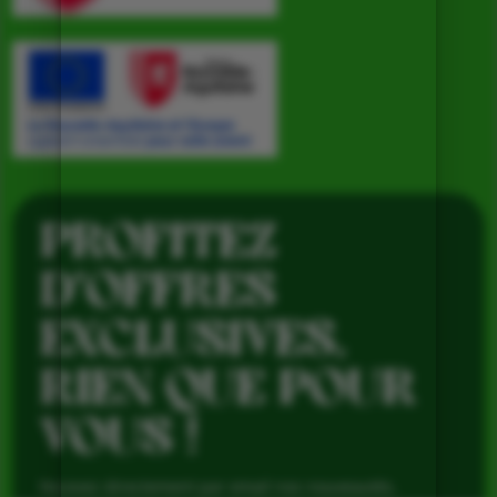
PROFITEZ
D’OFFRES
EXCLUSIVES,
RIEN QUE POUR
VOUS !
Recevez directement par email nos nouveautés,