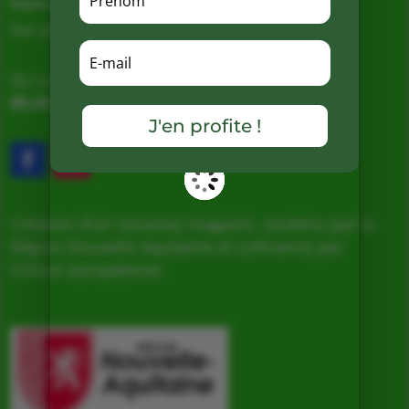
Magasin de producteurs depuis 2005
Sur place, Livraison et Expéditions
Du Lundi au Samedi de 9h à 19h
05.53.31.98.50
–
Accès & Contact
J'en profite !
Création d’un nouveau magasin, soutenu par la
Région Nouvelle Aquitaine et cofinancé par
l’Union européenne