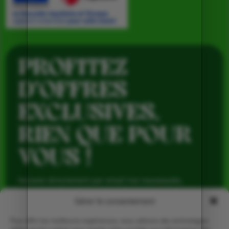
PROFITEZ
D’OFFRES
EXCLUSIVES,
RIEN QUE POUR
VOUS !
Recevez directement par email nos nouveautés,
avantages réservés aux abonnés et produits de saison,
pour profiter du meilleur de la Ferme de Vialard tout au
Gérer le consentement
long de l’année.
Pour offrir les meilleures expériences, nous utilisons des technologies