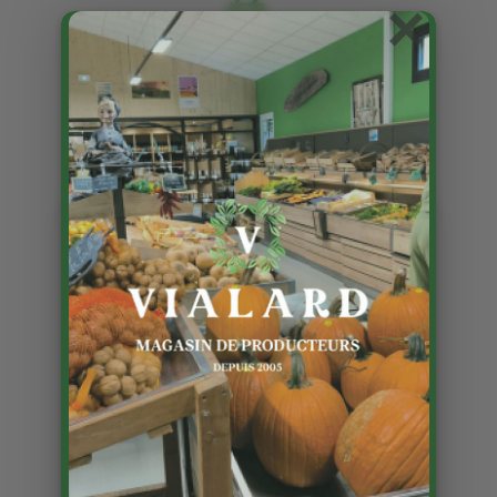
×
La Ferme des Roumevies