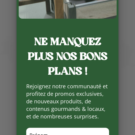
Publié le 4 08 2025
NE MANQUEZ
🍑
Face au rayon des fruits, un
vrai coin gourmand vous attend
PLUS NOS BONS
!
🍴
Retrouvez les
conserves de
PLANS !
canard
de la
Ferme des
Roumevies
:
Rejoignez notre communauté et
🦆 Un large choix de recettes et
profitez de promos exclusives,
de formats,
de nouveaux produits, de
✨ Avec en
bout de gondole
, leurs
contenus gourmands & locaux,
délicieux
foies gras
!
et de nombreuses surprises.
La Ferme des Roumevies, c’est
aussi :
🥩 du
frais
,