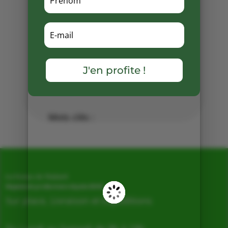
🍽️ des
plats cuisinés à la portion
(conditionnés sous vide),
🧑‍🍳 et une belle sélection dans
notre
rayon traditionnel
.
Partager
J'en profite !
sur
Facebook
Mots clés :
La Ferme de Vialard
Magasin de producteurs depuis 2005
Sur place, Livraison et Expéditions