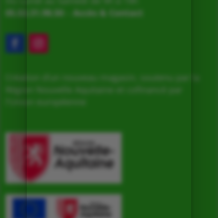
Du Lundi au Samedi de 9h à 19h
05.53.31.98.50
–
Accès & Contact
Création d’un nouveau magasin, soutenu par la
Région Nouvelle Aquitaine et cofinancé par
l’Union européenne