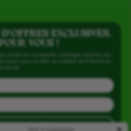
 D’OFFRES EXCLUSIVES,
 POUR VOUS !
par email nos nouveautés, avantages réservés aux
e saison, pour profiter du meilleur de la Ferme de
e l’année.
J'en profite
Gérer le consentement