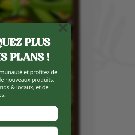
×
UEZ PLUS
S PLANS !
munauté et profitez de
de nouveaux produits,
ds & locaux, et de
es.