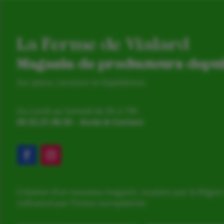
La Ferme de Vialard
Magasin de producteurs depu
Sur place, Livraison et Expéditions
Du Lundi au Samedi de 9h à 19h
05.53.31.98.50
–
Accès & Contact
Création d’un nouveau magasin, soutenu par la Région
cofinancé par l’Union européenne