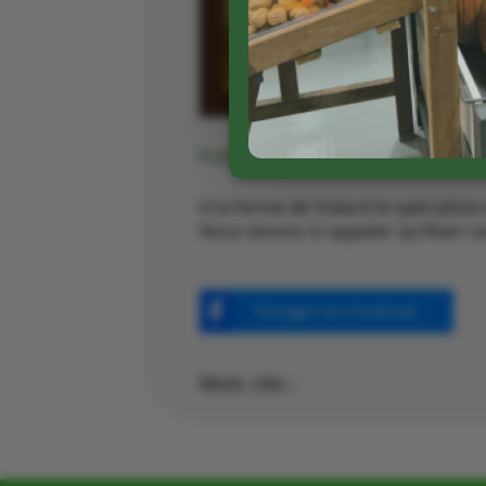
Publié le 27 06 2023
A la Ferme de Vialard le spécialis
Nous tenons à rappeler qu’Alain ram
Partager sur Facebook
Mots clés :