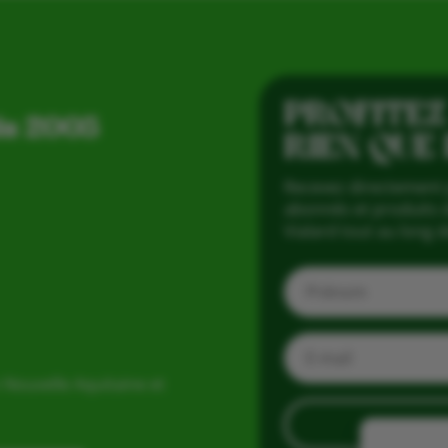
PROFITEZ
is 2005
RIEN QUE
Recevez directement 
abonnés et produits d
Vialard tout au long d
 Nouvelle Aquitaine et