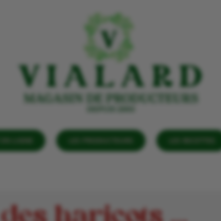
EN LIGNE
LES PRODUCTEURS
LES RECETTES
 des haricots …