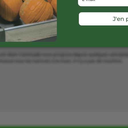
J'en p
te est Alain Caminade vous propose depuis quelques semaines
asse tous les haricots à la main, il n’y a pas de machine .