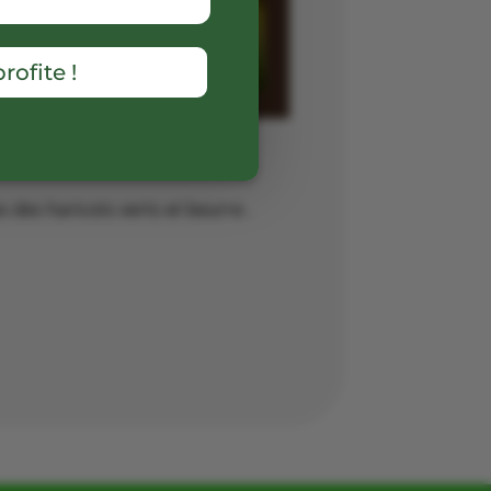
rofite !
 des haricots verts et beurre .