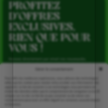
PROFITEZ
D’OFFRES
EXCLUSIVES,
RIEN QUE POUR
VOUS !
Recevez directement par email nos nouveautés,
avantages réservés aux abonnés et produits de saison,
pour profiter du meilleur de la Ferme de Vialard tout au
Gérer le consentement
long de l’année.
Pour offrir les meilleures expériences, nous utilisons des technologies
telles que les cookies pour stocker et/ou accéder aux informations des
appareils. Le fait de consentir à ces technologies nous permettra de
traiter des données telles que le comportement de navigation ou les ID
uniques sur ce site. Le fait de ne pas consentir ou de retirer son
consentement peut avoir un effet négatif sur certaines caractéristiques
et fonctions.