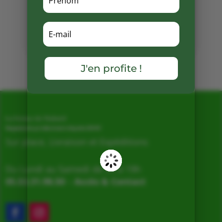
Partager
sur
Facebook
Mots clés :
J'en profite !
La Ferme de Vialard
Magasin de producteurs depuis 2005
Sur place, Livraison et Expéditions
Du Lundi au Samedi de 9h à 19h
05.53.31.98.50
–
Accès & Contact