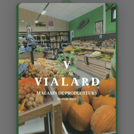
×
La sève de bouleau est
arrivée