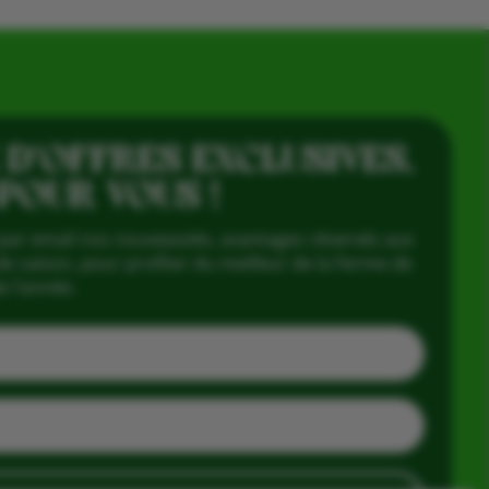
 D’OFFRES EXCLUSIVES,
 POUR VOUS !
par email nos nouveautés, avantages réservés aux
e saison, pour profiter du meilleur de la Ferme de
e l’année.