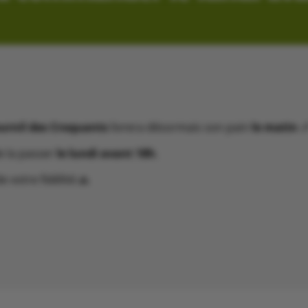
urnil des Croquants
livrera désormais son pain
le matin

e la passer
le lundi avant 18h
.
 votre fidélité 🙏