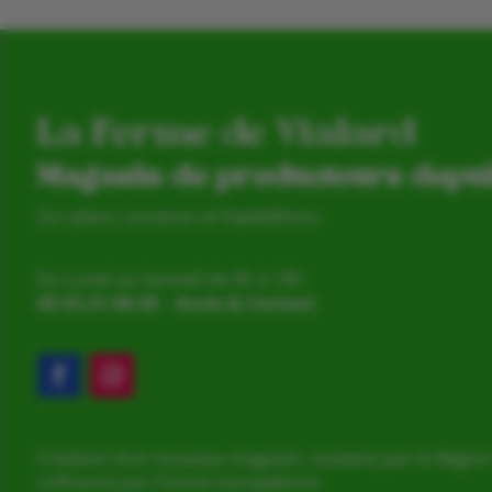
La Ferme de Vialard
Magasin de producteurs depu
Sur place, Livraison et Expéditions
Du Lundi au Samedi de 9h à 19h
05.53.31.98.50
–
Accès & Contact
Création d’un nouveau magasin, soutenu par la Région
cofinancé par l’Union européenne