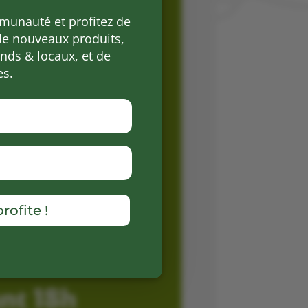
munauté et profitez de
de nouveaux produits,
ds & locaux, et de
es.
rofite !