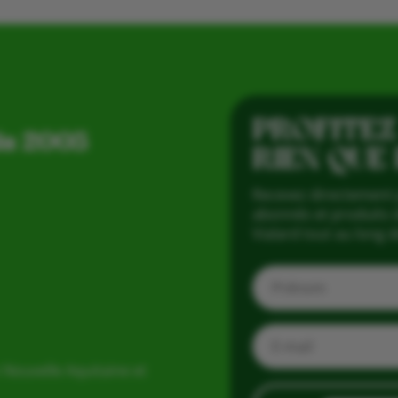
PROFITEZ
is 2005
RIEN QUE
Recevez directement 
abonnés et produits d
Vialard tout au long d
 Nouvelle Aquitaine et