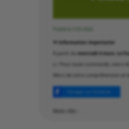
Publié le 3 03 2026
📢
Information importante
À partir du
mercredi 4 mars
,
Le Fo
👉 Pour toute commande, merci d
Merci de votre compréhension et de
Partager sur Facebook
Mots clés :