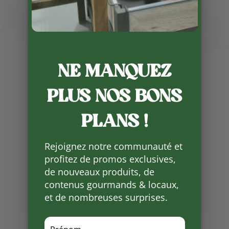
Publié le 27 01 2026
NE MANQUEZ
Bonne nouvelle
PLUS NOS BONS
La Ferme des Pins fait son grand
retour pour une nouvelle saison !
PLANS !
Retrouvez leurs délicieux
fromages de brebis et yaourts de
Rejoignez notre communauté et
brebis… un vrai plaisir à savourer
profitez de promos exclusives,
de nouveaux produits, de
Partager
contenus gourmands & locaux,
sur
Facebook
et de nombreuses surprises.
Mots clés :