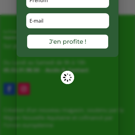
La Ferme de Vialard
Magasin de producteurs depuis 2005
J'en profite !
Sur place, Livraison et Expéditions
Du Lundi au Samedi de 9h à 19h
05.53.31.98.50
–
Accès & Contact
Création d’un nouveau magasin, soutenu par la
Région Nouvelle Aquitaine et cofinancé par
l’Union européenne