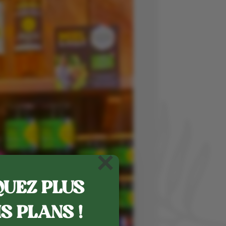
×
UEZ PLUS
S PLANS !