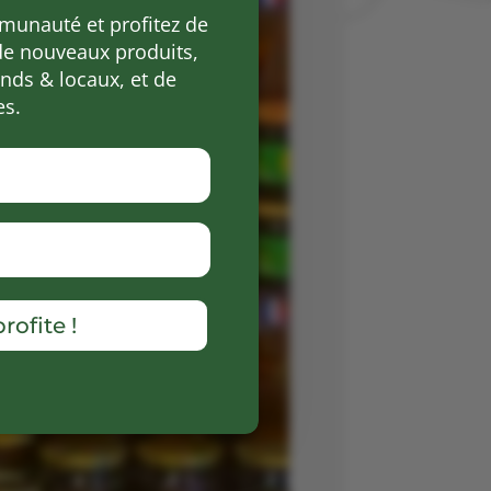
munauté et profitez de
de nouveaux produits,
ds & locaux, et de
es.
rofite !