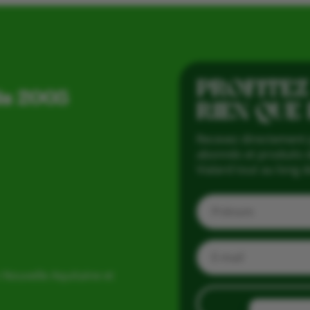
PROFITEZ
is 2005
RIEN QUE
Recevez directement 
abonnés et produits d
Vialard tout au long d
 Nouvelle Aquitaine et