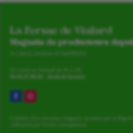
La Ferme de Vialard
Magasin de producteurs depu
Sur place, Livraison et Expéditions
Du Lundi au Samedi de 9h à 19h
05.53.31.98.50
–
Accès & Contact
Création d’un nouveau magasin, soutenu par la Région
cofinancé par l’Union européenne