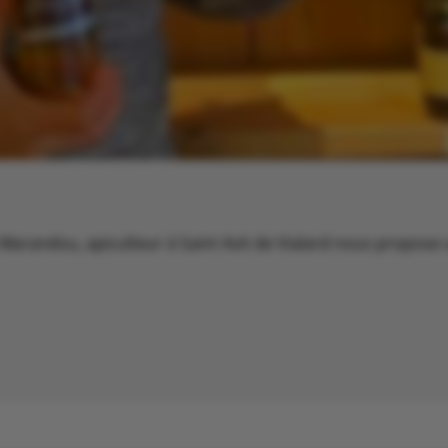
arandou, apiculteur à Saint Avit de Vialard nous propose u