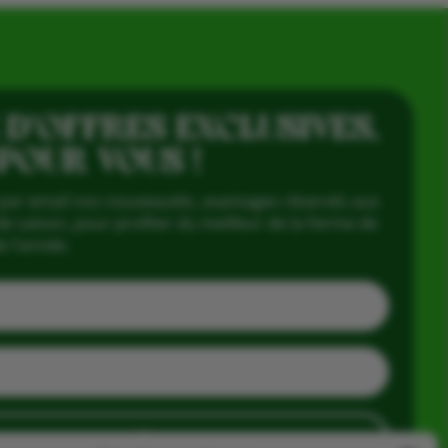
 D’OFFRES EXCLUSIVES,
 POUR VOUS !
par email nos nouveautés, avantages réservés aux
e saison, pour profiter du meilleur de la Ferme de
e l’année.
J'en profite