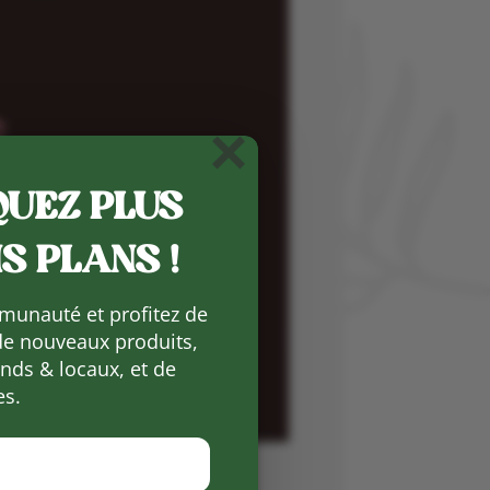
×
UEZ PLUS
S PLANS !
munauté et profitez de
de nouveaux produits,
ds & locaux, et de
es.