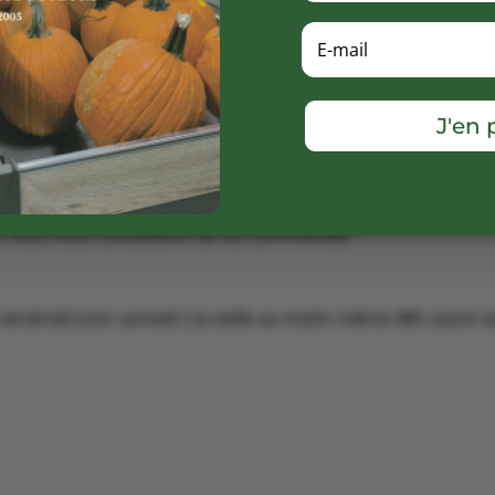
ssiers sont au travail pour vous proposer un large choix d
urs « .
semaine passée) propose des couronnes des rois et des gale
J'en p
 Simon vous propose des frangipanes déclinées en citron con
ose la frangipane sur commande en bio pour le mercredi (à
et nous vous conseillons de les commander .
vendredi (voir samedi ) la veille au matin même 48h avant ser