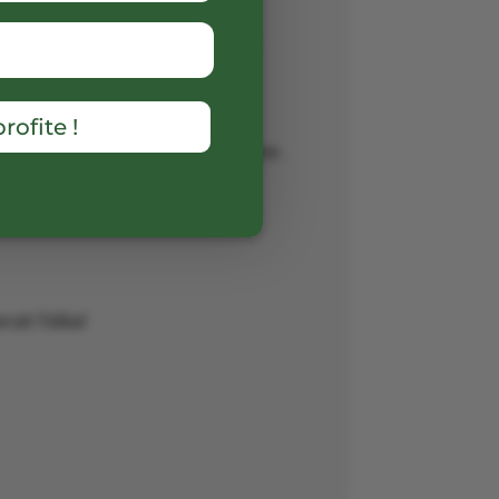
e « Couronnes des Rois » et de
ttes frangipane
rofite !
fit/noisette ou poires frangipane .
 partir du 11 janvier)
ait l’idéal