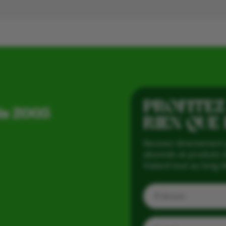
PROFITEZ
is 2005
RIEN QUE
Recevez directement 
abonnés et produits d
Vialard tout au long d