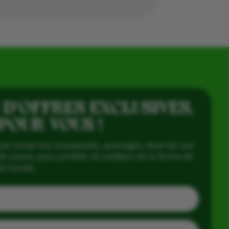
 D’OFFRES EXCLUSIVES,
 POUR VOUS !
par email nos nouveautés, avantages réservés aux
e saison, pour profiter du meilleur de la Ferme de
e l’année.