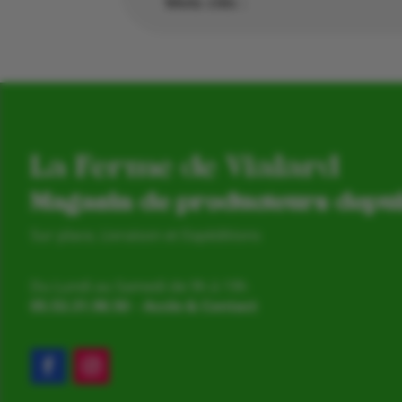
Mots clés :
La Ferme de Vialard
Magasin de producteurs depu
Sur place, Livraison et Expéditions
Du Lundi au Samedi de 9h à 19h
05.53.31.98.50
–
Accès & Contact