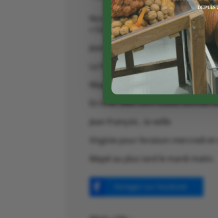
Nos producteurs boulangers ou pâti
« Galette Frangipane ou autres save
Jean François Lesvigne (depuis la 
La Ferme de la Blogeonie, Virginie
Mayel notre boulangère en bio prop
En bref, elles sont toutes bonnes 
Jean François , la veille
Virginie pour livraison mercredi et 
Mayel au plus tard le mardi matin.
Partager sur Facebook