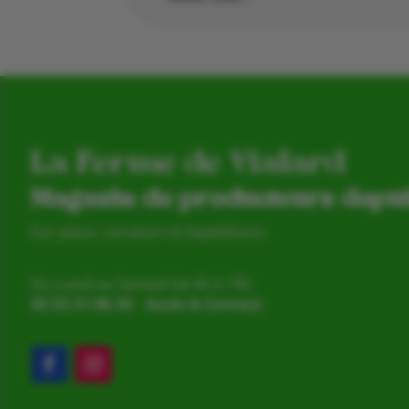
La Ferme de Vialard
Magasin de producteurs depu
Sur place, Livraison et Expéditions
Du Lundi au Samedi de 9h à 19h
05.53.31.98.50
–
Accès & Contact