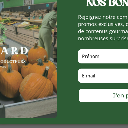
NOS BON
Rejoignez notre com
promos exclusives, 
de contenus gourman
nombreuses surpris
J'en p