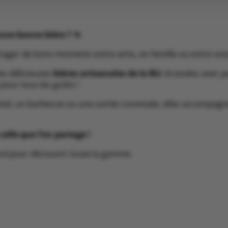
’une bonne bière ?
🍻
rtager de bons moments entre amis, en famille ou entre vois
les délicieuses
bières artisanales de la BU
, brassées avec p
pour tous les goûts !
visé, un barbecue ou une soirée conviviale, elles accompagn
celle que l’on partage !
ard pour découvrir toute la gamme.