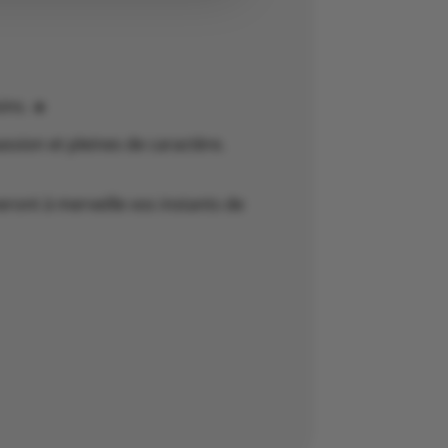
ins. ☀️
assion et pleines de caractère.
eront à merveille vos instants de