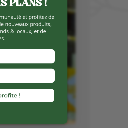
S PLANS !
munauté et profitez de
de nouveaux produits,
ds & locaux, et de
es.
rofite !