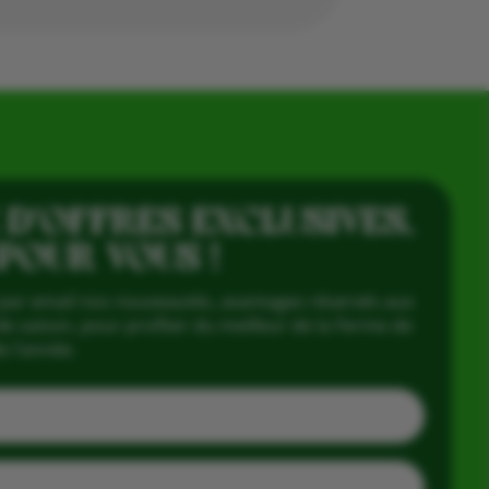
 D’OFFRES EXCLUSIVES,
 POUR VOUS !
par email nos nouveautés, avantages réservés aux
e saison, pour profiter du meilleur de la Ferme de
e l’année.