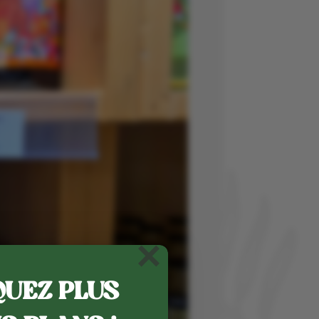
×
UEZ PLUS