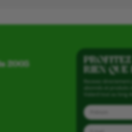
PROFITEZ
is 2005
RIEN QUE
Recevez directement 
abonnés et produits d
Vialard tout au long d