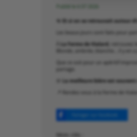
Publié le 6 07 2026
🍻
Et si on se retrouvait autour d
Les beaux jours sont faits pour pa
À
La Ferme de Vialard
, retrouvez 
Blonde, ambrée, blanche… il y en a 
Que ce soit pour un apéritif impro
partage.
🍺
La meilleure bière est souvent 
📍 Rendez-vous à la Ferme de Vial
Partager sur Facebook
Mots clés :