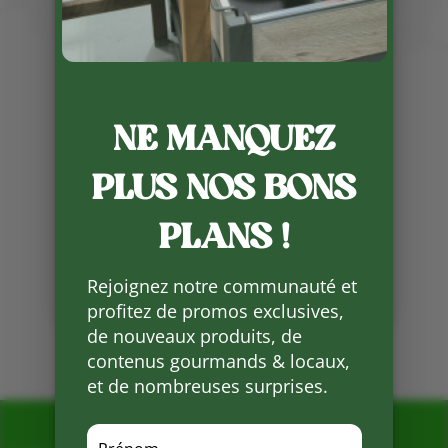
Publié le 28 03 2023
Elles sont de retour entières mais
également à la découpe par
paquet de cuisses ou de filets que
NE MANQUEZ
vous pourrez mettre sur votre
plancha ou barbecue avec
PLUS NOS BONS
l’arrivée du printemps.
PLANS !
Partager
sur
Facebook
Rejoignez notre communauté et
profitez de promos exclusives,
de nouveaux produits, de
Mots clés :
contenus gourmands & locaux,
et de nombreuses surprises.