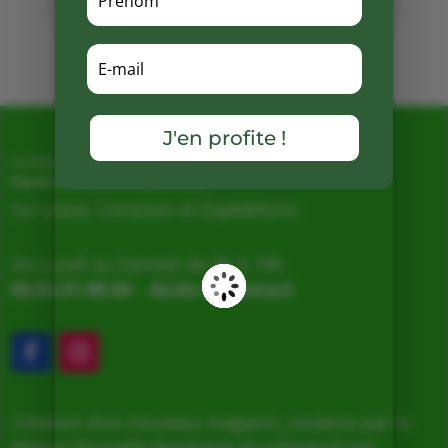
Mots clés :
J'en profite !
La Ferme de Vialard
Magasin de producteurs depuis 2005
Sur place, Livraison et Expéditions
Du Lundi au Samedi de 9h à 19h
05.53.31.98.50
–
Accès & Contact
Création d’un nouveau magasin, soutenu par la
Région Nouvelle Aquitaine et cofinancé par