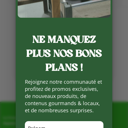
Publié le 11 10 2022
Patrice Peulet a récolté les
premiers choux-fleurs, l’entre
deux saisons nous offrent un
NE MANQUEZ
large choix de légumes.
PLUS NOS BONS
Partager
sur
PLANS !
Facebook
Rejoignez notre communauté et
Mots clés :
profitez de promos exclusives,
de nouveaux produits, de
contenus gourmands & locaux,
et de nombreuses surprises.
La Ferme de Vialard
Magasin de producteurs depuis 2005