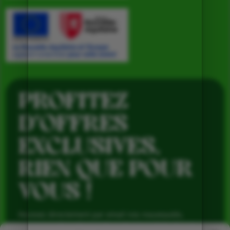
PROFITEZ
D’OFFRES
EXCLUSIVES,
RIEN QUE POUR
VOUS !
Recevez directement par email nos nouveautés,
avantages réservés aux abonnés et produits de saison,