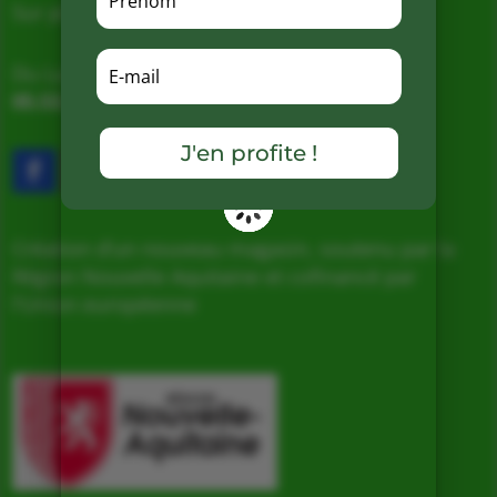
Sur place, Livraison et Expéditions
Du Lundi au Samedi de 9h à 19h
05.53.31.98.50
–
Accès & Contact
J'en profite !
Création d’un nouveau magasin, soutenu par la
Région Nouvelle Aquitaine et cofinancé par
l’Union européenne