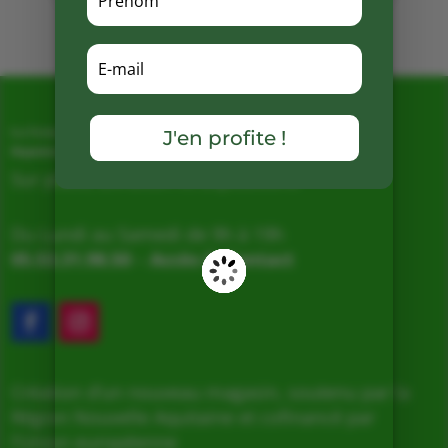
Mots clés :
J'en profite !
La Ferme de Vialard
Magasin de producteurs depuis 2005
Sur place, Livraison et Expéditions
Du Lundi au Samedi de 9h à 19h
05.53.31.98.50
–
Accès & Contact
Création d’un nouveau magasin, soutenu par la
Région Nouvelle Aquitaine et cofinancé par
l’Union européenne