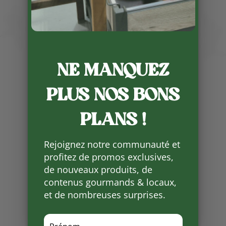
Publié le 8 07 2024
NE MANQUEZ
Manon la propriétaire de
PLUS NOS BONS
l’Autruche périgourdine, éleveuse
d’autruche, bison et bœuf a refait
PLANS !
le stock en conserves … et
notamment la sauce bolognaise .
Rejoignez notre communauté et
Manon livre le bœuf frais tous les
profitez de promos exclusives,
jeudis matins .
de nouveaux produits, de
contenus gourmands & locaux,
Partager
et de nombreuses surprises.
sur
Facebook