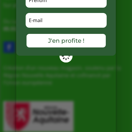
Sur place, Livraison et Expéditions
Du Lundi au Samedi de 9h à 19h
05.53.31.98.50
–
Accès & Contact
J'en profite !
Création d’un nouveau magasin, soutenu par la
Région Nouvelle Aquitaine et cofinancé par
l’Union européenne