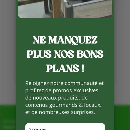
NE MANQUEZ
Publié le 18 12 2023
PLUS NOS BONS
Partager
sur
PLANS !
Facebook
Rejoignez notre communauté et
Mots clés :
profitez de promos exclusives,
de nouveaux produits, de
contenus gourmands & locaux,
et de nombreuses surprises.
La Ferme de Vialard
Magasin de producteurs depuis 2005