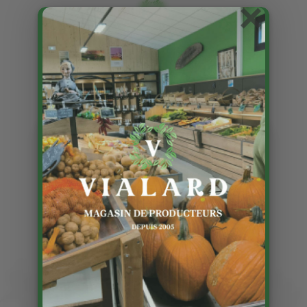
×
Les derniers foies gras de
canard