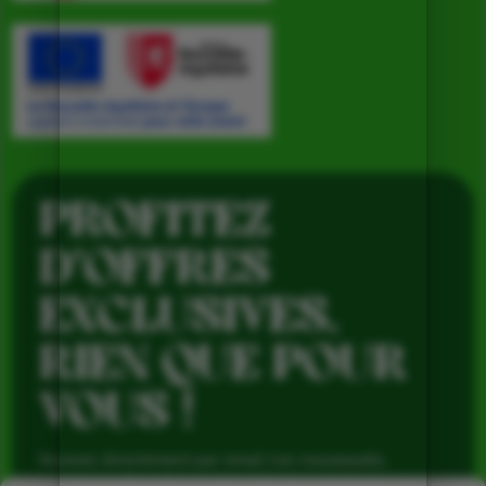
PROFITEZ
D’OFFRES
EXCLUSIVES,
RIEN QUE POUR
VOUS !
Recevez directement par email nos nouveautés,
avantages réservés aux abonnés et produits de saison,