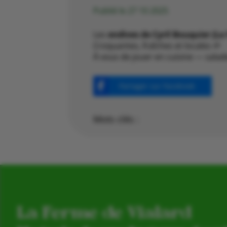
Publié le 27 10 2025
Les
endives de Cyril Bouquier (La 
Croquantes, fraîches et locales 🌱
À vous de jouer en cuisine — salade
Partager sur Facebook
Mots clés :
La Ferme de Vialard