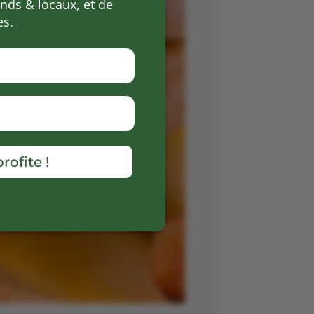
ds & locaux, et de
es.
rofite !