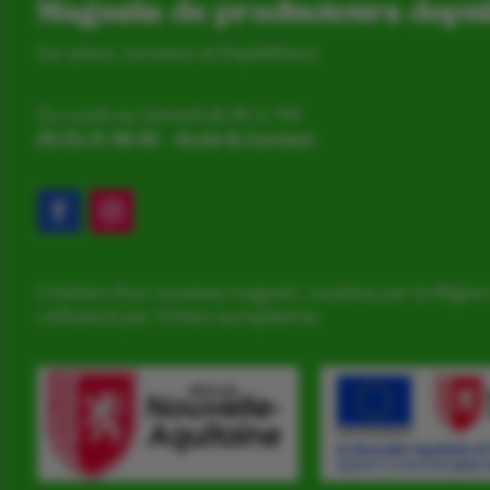
Magasin de producteurs depu
Sur place, Livraison et Expéditions
Du Lundi au Samedi de 9h à 19h
05.53.31.98.50
–
Accès & Contact
Création d’un nouveau magasin, soutenu par la Région
cofinancé par l’Union européenne