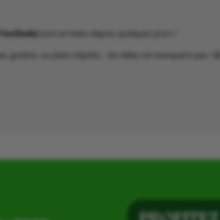
Feuillade)
sont arrivées depuis quelques jours !
s, gratins, ou plats mijotés… les idées ne manquent pas ! 
PROFITEZ