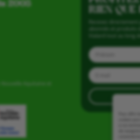
is 2005
RIEN QUE
Recevez directement 
abonnés et produits d
Vialard tout au long d
 Nouvelle Aquitaine et
Pour offrir 
cookies pour
à ces techn
de navigatio
consentement