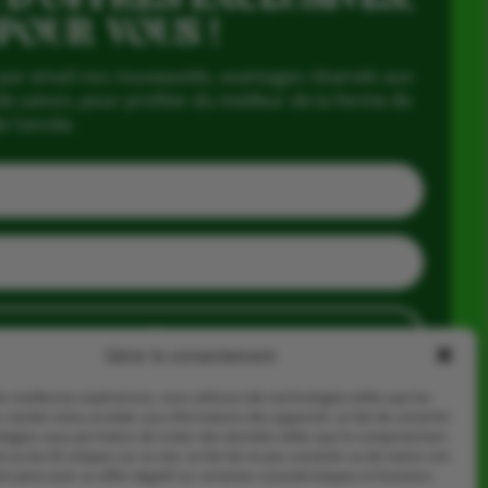
 POUR VOUS !
par email nos nouveautés, avantages réservés aux
e saison, pour profiter du meilleur de la Ferme de
e l’année.
J'en profite
Gérer le consentement
les meilleures expériences, nous utilisons des technologies telles que les
 stocker et/ou accéder aux informations des appareils. Le fait de consentir
ologies nous permettra de traiter des données telles que le comportement
n ou les ID uniques sur ce site. Le fait de ne pas consentir ou de retirer son
 peut avoir un effet négatif sur certaines caractéristiques et fonctions.