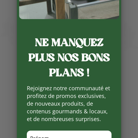
Publié le 3 12 2024
NE MANQUEZ
Damien Villepontoux, les
PLUS NOS BONS
caracoles du causse vous
propose de passer commande
PLANS !
pour les fêtes de fin d’année.
Escargots en coquilles (ail persil)
Rejoignez notre communauté et
profitez de promos exclusives,
Escargots en croquilles (ail persil )
de nouveaux produits, de
Escargots en croquilles Trio (4 ail
contenus gourmands & locaux,
persil, 4 chorizo, 4 roca noix )
et de nombreuses surprises.
En frais ou surgelés !