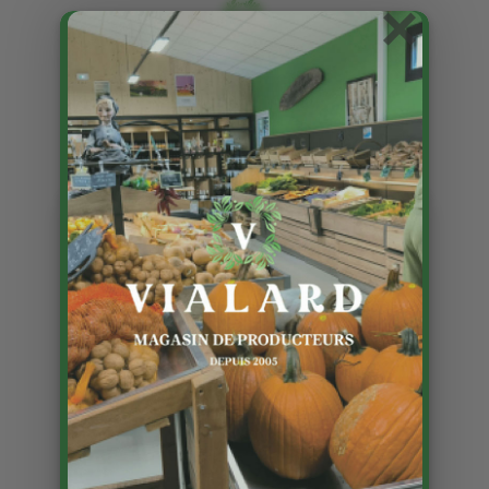
×
Les escargots du Causse