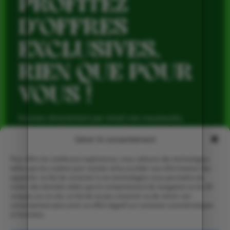
PROFITEZ
D’OFFRES
EXCLUSIVES,
RIEN QUE POUR
VOUS !
Recevez directement par email nos nouveautés,
avantages réservés aux abonnés et produits de saison,
pour profiter du meilleur de la Ferme de Vialard tout au
Gérer le consentement
long de l’année.
Pour offrir les meilleures expériences, nous utilisons des technologies
telles que les cookies pour stocker et/ou accéder aux informations des
appareils. Le fait de consentir à ces technologies nous permettra de
traiter des données telles que le comportement de navigation ou les ID
uniques sur ce site. Le fait de ne pas consentir ou de retirer son
consentement peut avoir un effet négatif sur certaines caractéristiques
et fonctions.