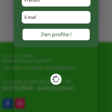
Partager
sur
Facebook
Mots clés :
J'en profite !
La Ferme de Vialard
Magasin de producteurs depuis 2005
Sur place, Livraison et Expéditions
Du Lundi au Samedi de 9h à 19h
05.53.31.98.50
–
Accès & Contact