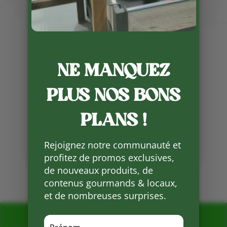
Publié le 30 05 2023
Les fèves de l’EARL Ferme de
Vialard sont enfin là. De bons
petits plats à faire en cette
NE MANQUEZ
période d’entre deux saisons un
peu plus longues que les années
PLUS NOS BONS
précédentes .
PLANS !
Partager
sur
Facebook
Rejoignez notre communauté et
profitez de promos exclusives,
de nouveaux produits, de
Mots clés :
contenus gourmands & locaux,
et de nombreuses surprises.