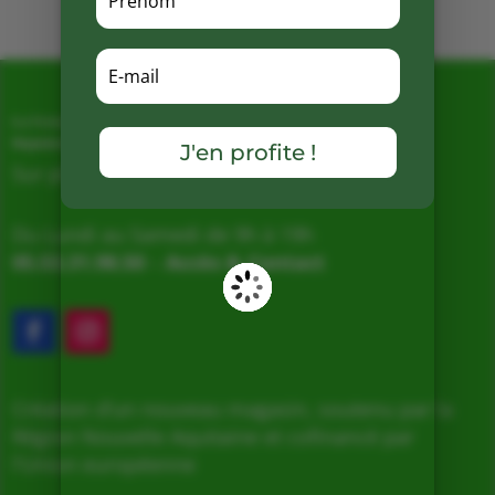
La Ferme de Vialard
J'en profite !
Magasin de producteurs depuis 2005
Sur place, Livraison et Expéditions
Du Lundi au Samedi de 9h à 19h
05.53.31.98.50
–
Accès & Contact
Création d’un nouveau magasin, soutenu par la
Région Nouvelle Aquitaine et cofinancé par
l’Union européenne