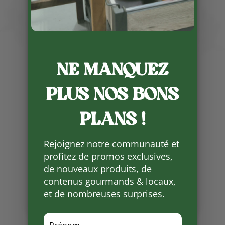
Publié le 11 06 2024
NE MANQUEZ
Cette année la météo a retardé la
PLUS NOS BONS
floraison de certaines plantes que
Sandrine ne pouvait pas mettre à
PLANS !
la vente.
Il y a des retardataires qui
Rejoignez notre communauté et
arrivent (Phlox, Echinacéa, …)
profitez de promos exclusives,
de nouveaux produits, de
Partager
contenus gourmands & locaux,
sur
Facebook
et de nombreuses surprises.
Mots clés :