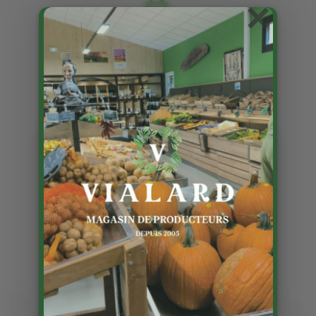
×
Les fraises Garriguettes
sont là