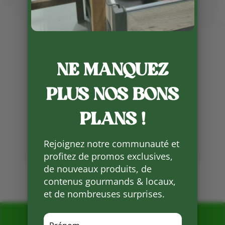
Publié le 21 03 2023
Nos premières fraises de Nabirat
sont là, elles sont bien sûres en
tunnel non chauffé, mais surtout
une bonne exposition plein Sud
NE MANQUEZ
ce qui a bien aider la maturité ces
derniers jours avec le soleil que
PLUS NOS BONS
nous avions .
PLANS !
Partager
sur
Rejoignez notre communauté et
Facebook
profitez de promos exclusives,
de nouveaux produits, de
Mots clés :
contenus gourmands & locaux,
et de nombreuses surprises.