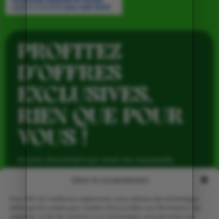
PROFITEZ
D’OFFRES
EXCLUSIVES,
RIEN QUE POUR
VOUS !
Recevez directement par email nos nouveautés,
avantages réservés aux abonnés et produits de saison,
pour profiter du meilleur de la Ferme de Vialard tout au
Gérer le consentement
long de l’année.
Pour offrir les meilleures expériences, nous utilisons des technologies
telles que les cookies pour stocker et/ou accéder aux informations des
appareils. Le fait de consentir à ces technologies nous permettra de