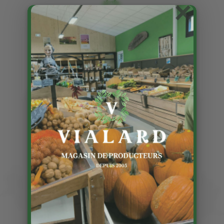
×
Les galettes frangipane
Publié le 3 01 2026
Virginie, de la Ferme de la
Blogeonie, proposera également