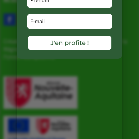
05.53.31.98.50
–
Accès & Contact
Création d’un nouveau magasin, soutenu par la
J'en profite !
Région Nouvelle Aquitaine et cofinancé par
l’Union européenne