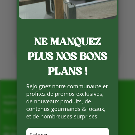
ses galettes des rois les
mercredis et vendredis.
N’hésitez pas à les réserver !
Partager
sur
NE MANQUEZ
Facebook
PLUS NOS BONS
Mots clés :
PLANS !
Rejoignez notre communauté et
profitez de promos exclusives,
La Ferme de Vialard
de nouveaux produits, de
Magasin de producteurs depuis 2005
contenus gourmands & locaux,
Sur place, Livraison et Expéditions
et de nombreuses surprises.
Du Lundi au Samedi de 9h à 19h