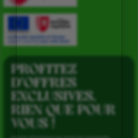
PROFITEZ
D’OFFRES
EXCLUSIVES,
RIEN QUE POUR
VOUS !
Recevez directement par email nos nouveautés,