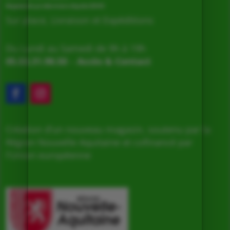
Magasin de producteurs depuis 2005
Sur place, Livraison et Expéditions
Du Lundi au Samedi de 9h à 19h
05.53.31.98.50
–
Accès & Contact
Création d’un nouveau magasin, soutenu par la
Région Nouvelle Aquitaine et cofinancé par
l’Union européenne