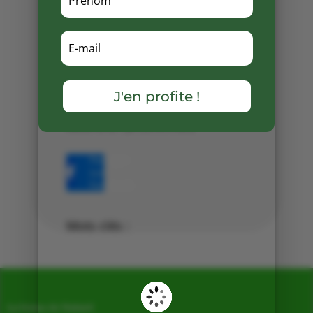
confiture suivant la maturité et
ramassage en plateau de 1kg ou
2,5 kg .
Vous
pouvez contacter nos
salariés pour vous inscrire pour
les confitures, il y aura une
J'en profite !
disponibilité peut-être dès ce
week-end ! (à confirmer)
Partager
sur
Facebook
Mots clés :
La Ferme de Vialard