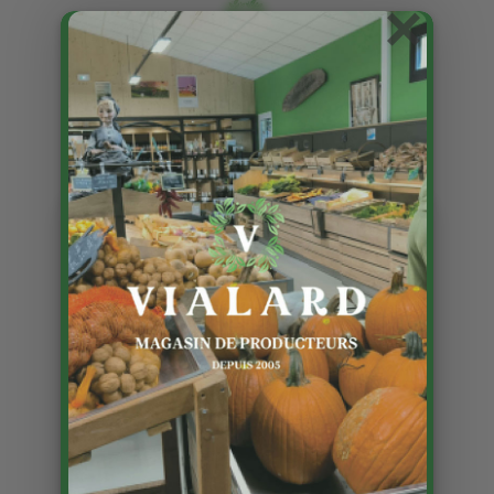
×
Les myrtilles …