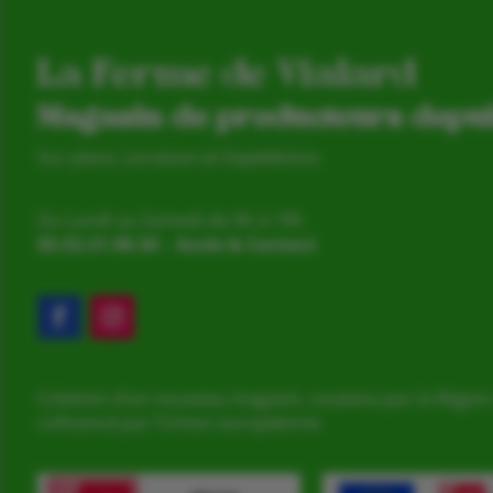
La Ferme de Vialard
Magasin de producteurs depu
Sur place, Livraison et Expéditions
Du Lundi au Samedi de 9h à 19h
05.53.31.98.50
–
Accès & Contact
Création d’un nouveau magasin, soutenu par la Région
cofinancé par l’Union européenne