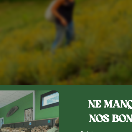
NE MANQ
NOS BON
et distillateurs de plantes aromatiques et médicinales dep
 bio, purs et naturels,
dont nous maîtrisons la fabrication