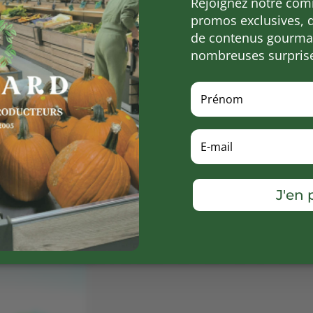
Rejoignez notre com
promos exclusives, 
me de produits a vu le jour :
des produits d’épicerie fine
a
de contenus gourman
ferme.
nombreuses surpris
ion, les plantes utilisées proviennent de nos propres cult
illettes sauvages sur des sites préservés de toute pollution 
ord Noir à Carves (24170).
istillons les plantes dans un alambic pour en extraire les m
, nous récupérons deux produits :
l’huile essentielle
et
l’hyd
 actifs de la plante dans un flacon ! Et les usages sont multi
tisées, tisanes, …
J'en p
s locales, des plantes qui poussent naturellement en Dord
re terroir. Préserver notre patrimoine local, faire découvrir 
ssentielles et des hydrolats nous tient à cœur.
ction, n’hésitez pas à consulter notre site internet :
www.un