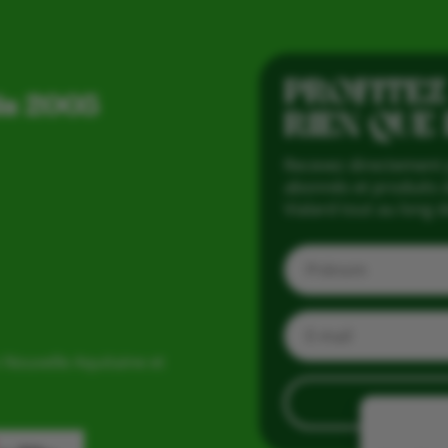
PROFITEZ
is 2005
RIEN QUE
Recevez directement 
abonnés et produits d
Vialard tout au long d
 Nouvelle Aquitaine et