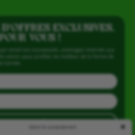
 D’OFFRES EXCLUSIVES,
 POUR VOUS !
par email nos nouveautés, avantages réservés aux
e saison, pour profiter du meilleur de la Ferme de
e l’année.
J'en profite
Gérer le consentement