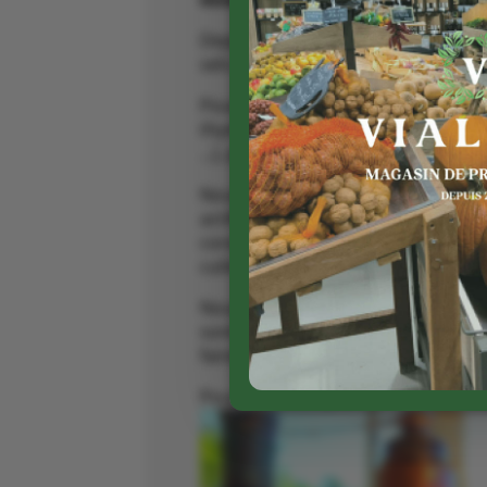
Depuis deux ans, une nouvelle gam
sels aromatisés aux plantes de la 
Pour l’ensemble de nos transformat
thym, sarriette, romarin) ou de cue
…), près de chez nous dans le Périg
Nous récoltons à la main et nous d
actifs de la plante. De ce procédé
concentrons alors tous les principes
culinaires, boissons fraiches aroma
Nous ne proposons que des essence
sont adaptées à notre climat et not
faire de la fabrication des huiles e
Pour en savoir plus sur notre produ