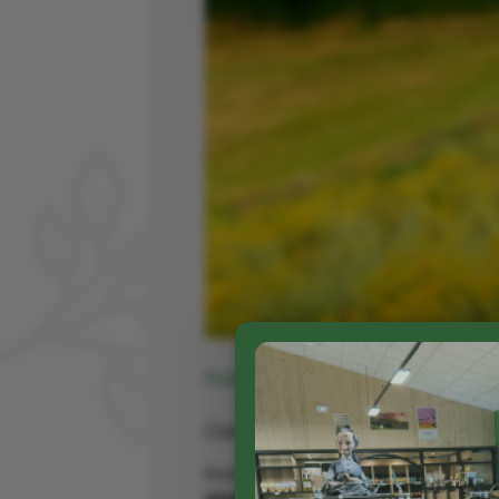
Publié le 25 03 2026
Claire et Jérôme Bortolin à Carves
Installés en tant que producteurs 
essentielles et des hydrolats 100%