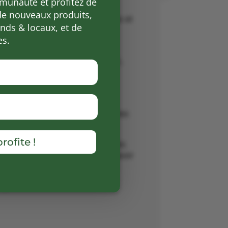
munauté et profitez de
de nouveaux produits,
ux saveurs bio… vinaigres, huiles et
ds & locaux, et de
es.
ures menées en AB (hélichryse,
(plantain, sureau, lavande aspic,
olécules chargées en principes
rolat ou eau florale
. Nous
ples : soins de bien-être, recettes
rofite !
ogne ou cultivées parce qu’elles
les plantes médicinales et le savoir
petitbrin.fr