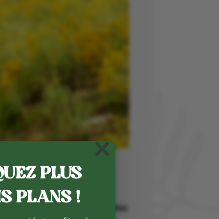
×
UEZ PLUS
S PLANS !
uis 2021, nous proposons
des huiles
 de A à Z.