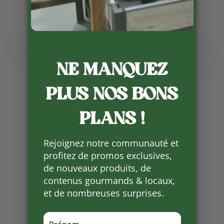
NE MANQUEZ
Publié le 18 02 2026
PLUS NOS BONS
✨ Bonne nouvelle pour les
gourmands !
PLANS !
Les plats cuisinés font leur grand
retour cette semaine, tout droit
Rejoignez notre communauté et
venus de chez
Mathilde – Les
profitez de promos exclusives,
Paniers Sauvages de Thonac
🌿
de nouveaux produits, de
👩‍🍳
contenus gourmands & locaux,
Du fait maison, savoureux et plein
de bons produits pour vous
et de nombreuses surprises.
régaler !