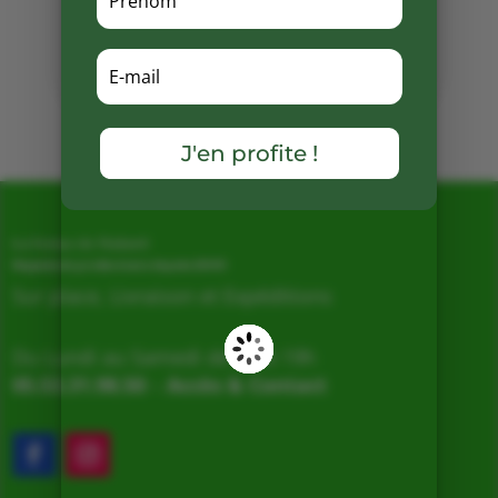
Partager
sur
Facebook
Mots clés :
J'en profite !
La Ferme de Vialard
Magasin de producteurs depuis 2005
Sur place, Livraison et Expéditions
Du Lundi au Samedi de 9h à 19h
05.53.31.98.50
–
Accès & Contact