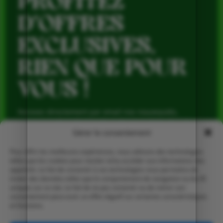
PROFITEZ
D’OFFRES
EXCLUSIVES,
RIEN QUE POUR
VOUS !
Recevez directement par email nos nouveautés,
avantages réservés aux abonnés et produits de saison,
pour profiter du meilleur de la Ferme de Vialard tout au
Gérer le consentement
long de l’année.
Pour offrir les meilleures expériences, nous utilisons des technologies
telles que les cookies pour stocker et/ou accéder aux informations des
appareils. Le fait de consentir à ces technologies nous permettra de
traiter des données telles que le comportement de navigation ou les ID
uniques sur ce site. Le fait de ne pas consentir ou de retirer son
consentement peut avoir un effet négatif sur certaines caractéristiques
et fonctions.