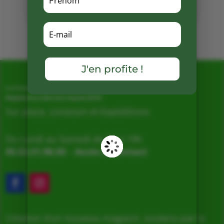
Facebook
Mots clés :
J'en profite !
La Ferme de Vialard
Magasin de producteurs depuis 2005
Sur place, Livraison et Expéditions
Du Lundi au Samedi de 9h à 19h
05.53.31.98.50
–
Accès & Contact
Création d’un nouveau magasin, soutenu par la