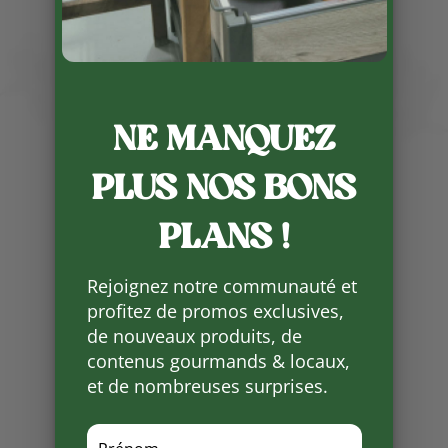
Publié le 12 11 2024
NE MANQUEZ
Depuis quelques jours, c’est le
PLUS NOS BONS
retour des poires de Saint Cyr les
Champagne.
PLANS !
Tartes, poires au vin, poires Belle-
Hélène, crumble ou simplement à
Rejoignez notre communauté et
croquer il y a mille et une façon
profitez de promos exclusives,
d’apprécier ce fruit qui nous
de nouveaux produits, de
accompagne l’hiver avec les
contenus gourmands & locaux,
pommes .
et de nombreuses surprises.
Partager
sur