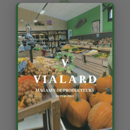
×
Les poires