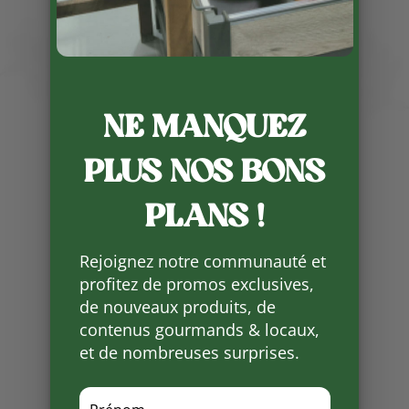
Publié le 13 06 2023
Les pommes de terre nouvelles
tant attendus sont désormais
dans notre rayon .
NE MANQUEZ
Au choix : l’EARL Ferme de Vialard
PLUS NOS BONS
vous propose en variété
« AGATHA » et Delphine Reysset
PLANS !
en agriculture biologique propose
en poche la variété » MAIWEN » et
« RUBIS » en vrac.
Rejoignez notre communauté et
profitez de promos exclusives,
Laissez-vous tenter avec un peu
de nouveaux produits, de
d’ail nouveau !
contenus gourmands & locaux,
et de nombreuses surprises.
Partager
sur
Facebook