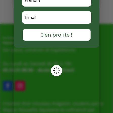
Mots clés :
J'en profite !
La Ferme de Vialard
Magasin de producteurs depuis 2005
Sur place, Livraison et Expéditions
Du Lundi au Samedi de 9h à 19h
05.53.31.98.50
–
Accès & Contact
Création d’un nouveau magasin, soutenu par la
Région Nouvelle Aquitaine et cofinancé par