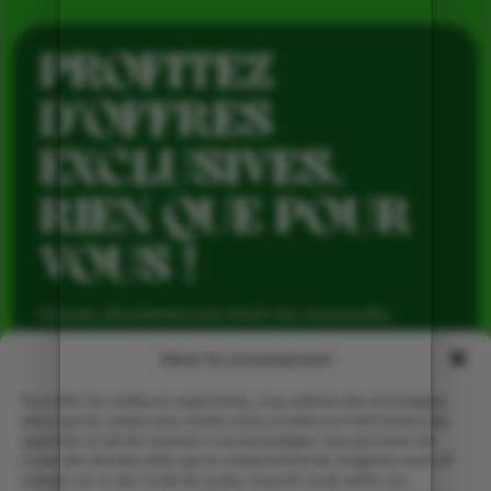
PROFITEZ
D’OFFRES
EXCLUSIVES,
RIEN QUE POUR
VOUS !
Recevez directement par email nos nouveautés,
avantages réservés aux abonnés et produits de saison,
pour profiter du meilleur de la Ferme de Vialard tout au
Gérer le consentement
long de l’année.
Pour offrir les meilleures expériences, nous utilisons des technologies
telles que les cookies pour stocker et/ou accéder aux informations des
appareils. Le fait de consentir à ces technologies nous permettra de
traiter des données telles que le comportement de navigation ou les ID
uniques sur ce site. Le fait de ne pas consentir ou de retirer son