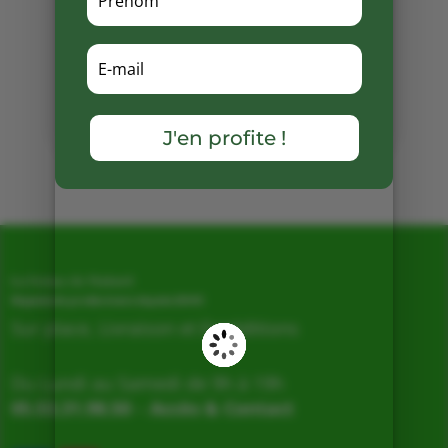
Partager
sur
Facebook
J'en profite !
Mots clés :
La Ferme de Vialard
Magasin de producteurs depuis 2005
Sur place, Livraison et Expéditions
Du Lundi au Samedi de 9h à 19h
05.53.31.98.50
–
Accès & Contact