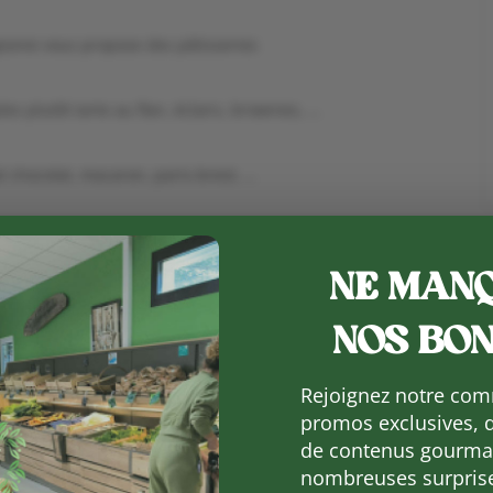
geonie vous propose des pâtisseries
es plutôt tarte au flan, éclairs, brownies, …
 chocolat, macaron, paris-brest, …
NE MANQ
NOS BON
Rejoignez notre com
+ iCal / Outlook export
promos exclusives, 
de contenus gourman
nombreuses surpris