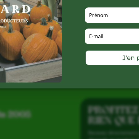
R
J'en p
PROFITEZ
is 2005
RIEN QUE
Recevez directement 