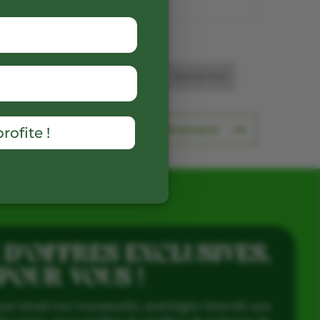
etour aux producteurs
Prochain événement
rofite !
 D’OFFRES EXCLUSIVES,
 POUR VOUS !
par email nos nouveautés, avantages réservés aux