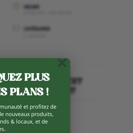
HEURE
9 h 00 min - 18 h 00 min
CATÉGORIE
Livraison
×
UEZ PLUS
PARTAGEZ CET
ÉVÉNEMENT
S PLANS !
munauté et profitez de
de nouveaux produits,
ds & locaux, et de
es.