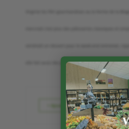
Virginie les Péri gourmandises ou la Ferme de la Blo
mercredi c’est plus des pâtisseries classiques et simpl
vendredi un dessert pour le week-end entremet, royal
elle fait aussi des panna-cotta et des cookies
+ Ajouter à mon Agenda Google