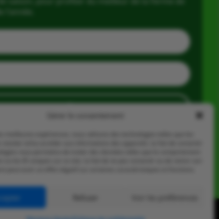
e saison, pour profiter du meilleur de la Ferme de
e l’année.
J'en profite
Gérer le consentement
les meilleures expériences, nous utilisons des technologies telles que les
 stocker et/ou accéder aux informations des appareils. Le fait de consentir
ologies nous permettra de traiter des données telles que le comportement
n ou les ID uniques sur ce site. Le fait de ne pas consentir ou de retirer son
 peut avoir un effet négatif sur certaines caractéristiques et fonctions.
cepter
Refuser
Voir les préférences
Mentions légales
Politique de confidentialité