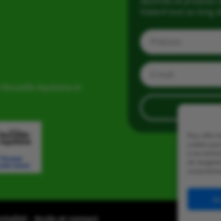
abonnés et produits d
Vialard tout au long d
 Nouvelle Aquitaine et
Pour offrir 
cookies pour
à ces techn
de navigatio
consentement
Ac
ntialité
–
Accès et contact