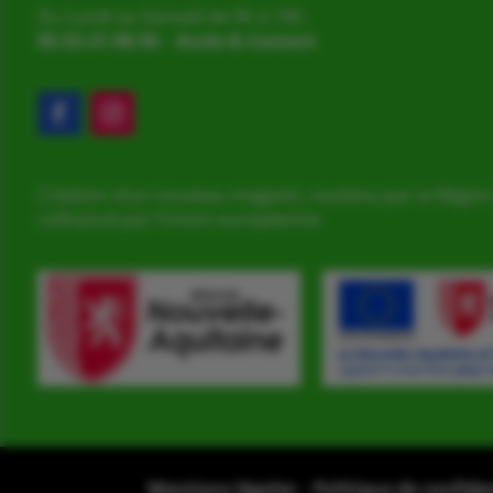
Du Lundi au Samedi de 9h à 19h
05.53.31.98.50
–
Accès & Contact
Création d’un nouveau magasin, soutenu par la Région
cofinancé par l’Union européenne
Mentions légales
–
Politique de confide