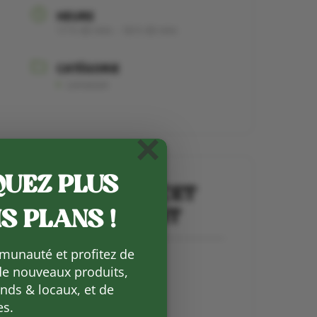
HEURE
17 h 00 min - 18 h 00 min
CATÉGORIE
Livraison
×
UEZ PLUS
PARTAGEZ CET
ÉVÉNEMENT
S PLANS !
munauté et profitez de
de nouveaux produits,
ds & locaux, et de
es.