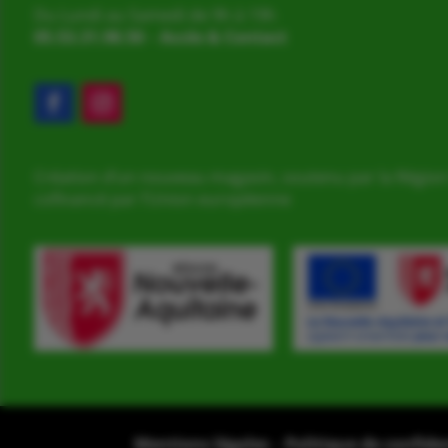
Du Lundi au Samedi de 9h à 19h
05.53.31.98.50
–
Accès & Contact
Création d’un nouveau magasin, soutenu par la Région
cofinancé par l’Union européenne
Mentions légales
–
Politique de confide