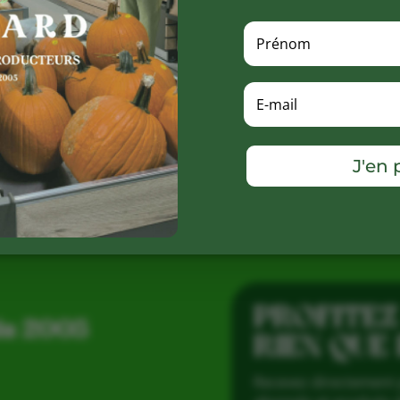
R
J'en p
PROFITEZ
is 2005
RIEN QUE
Recevez directement 