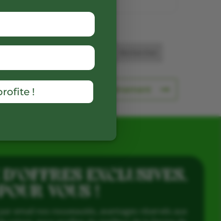
etour aux producteurs
Prochain événement
rofite !
 D’OFFRES EXCLUSIVES,
 POUR VOUS !
par email nos nouveautés, avantages réservés aux