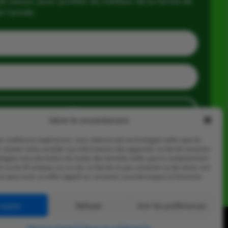
e saison, pour profiter du meilleur de la Ferme de
e l’année.
J'en profite
Gérer le consentement
les meilleures expériences, nous utilisons des technologies telles que les
 stocker et/ou accéder aux informations des appareils. Le fait de consentir
ologies nous permettra de traiter des données telles que le comportement
n ou les ID uniques sur ce site. Le fait de ne pas consentir ou de retirer son
 peut avoir un effet négatif sur certaines caractéristiques et fonctions.
cepter
Refuser
Voir les préférences
Mentions légales
Politique de confidentialité