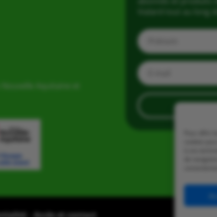
abonnés et produits d
Vialard tout au long d
 Nouvelle Aquitaine et
Pour offrir 
cookies pour
à ces techn
de navigatio
consentement
Ac
ntialité
–
Accès et contact