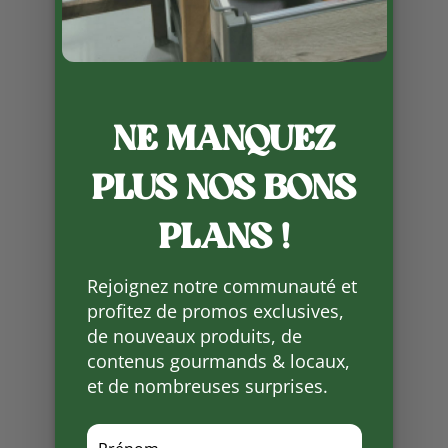
DATE
13 Août 2026
HEURE
15 h 00 min - 19 h
NE MANQUEZ
00 min
PLUS NOS BONS
CATÉGORIE
Livraison
PLANS !
Rejoignez notre communauté et
profitez de promos exclusives,
de nouveaux produits, de
contenus gourmands & locaux,
et de nombreuses surprises.
+ Ajouter à mon Agenda Google