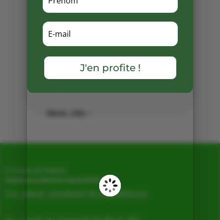
Retrouvez également une partie
de la gamme conserve « La
garrigue Haute » en vente à la
Ferme de Vialard .
Partager
J'en profite !
sur
Facebook
Mots clés :
La Ferme de Vialard
Magasin de producteurs depuis 2005
Sur place, Livraison et Expéditions