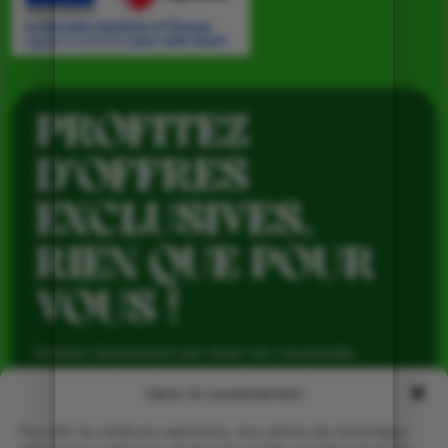
PROFITEZ
D’OFFRES
EXCLUSIVES,
RIEN QUE POUR
VOUS !
Recevez directement par email nos nouveautés,
avantages réservés aux abonnés et produits de saison,
pour profiter du meilleur de la Ferme de Vialard tout au
Gérer le consentement
long de l’année.
Pour offrir les meilleures expériences, nous utilisons des technologies