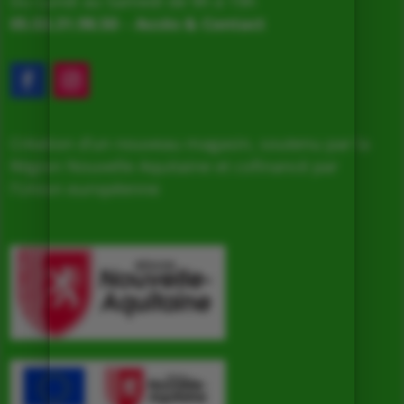
Du Lundi au Samedi de 9h à 19h
05.53.31.98.50
–
Accès & Contact
Création d’un nouveau magasin, soutenu par la
Région Nouvelle Aquitaine et cofinancé par
l’Union européenne