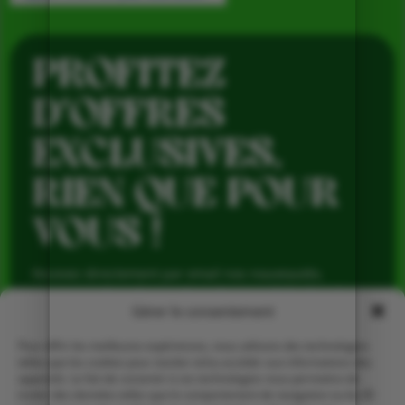
PROFITEZ
D’OFFRES
EXCLUSIVES,
RIEN QUE POUR
VOUS !
Recevez directement par email nos nouveautés,
avantages réservés aux abonnés et produits de saison,
pour profiter du meilleur de la Ferme de Vialard tout au
Gérer le consentement
long de l’année.
Pour offrir les meilleures expériences, nous utilisons des technologies
telles que les cookies pour stocker et/ou accéder aux informations des
appareils. Le fait de consentir à ces technologies nous permettra de
traiter des données telles que le comportement de navigation ou les ID