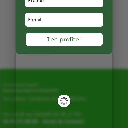
de la Ferme du Clédou .
Partager
sur
Facebook
J'en profite !
Mots clés :
La Ferme de Vialard
Magasin de producteurs depuis 2005
Sur place, Livraison et Expéditions
Du Lundi au Samedi de 9h à 19h
05.53.31.98.50
–
Accès & Contact