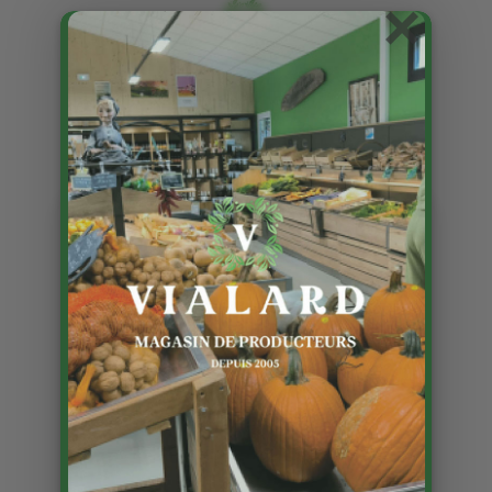
×
Mâche de l’Earl Ferme De
Vialard