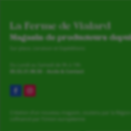
La Ferme de Vialard
Magasin de producteurs depu
Sur place, Livraison et Expéditions
Du Lundi au Samedi de 9h à 19h
05.53.31.98.50
–
Accès & Contact
Création d’un nouveau magasin, soutenu par la Région
cofinancé par l’Union européenne