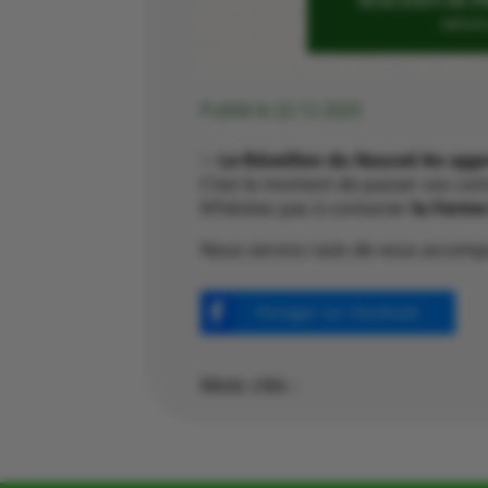
Publié le 22 12 2025
✨
Le Réveillon du Nouvel An app
C’est le moment de passer vos co
N’hésitez pas à contacter
la Ferme
Nous serons ravis de vous accomp
Partager sur Facebook
Mots clés :