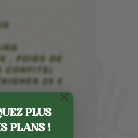
×
UEZ PLUS
S PLANS !