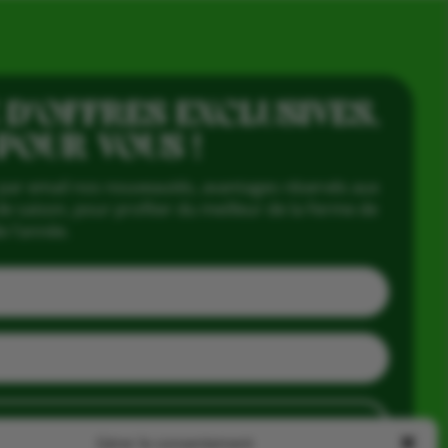
 D’OFFRES EXCLUSIVES,
 POUR VOUS !
par email nos nouveautés, avantages réservés aux
e saison, pour profiter du meilleur de la Ferme de
e l’année.
J'en profite
Gérer le consentement