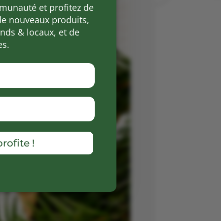
munauté et profitez de
de nouveaux produits,
ds & locaux, et de
es.
rofite !