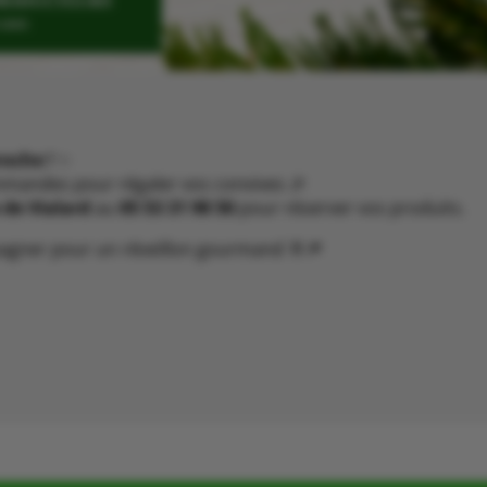
roche !
✨
mmandes pour régaler vos convives 🎉
 de Vialard
au
05 53 31 98 50
pour réserver vos produits.
agner pour un réveillon gourmand 🥂🎆