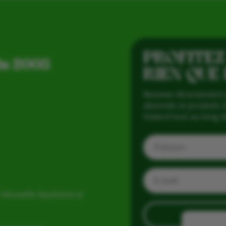
PROFITEZ
is 2005
RIEN QUE
Recevez directement 
abonnés et produits d
Vialard tout au long d
 Nouvelle Aquitaine et